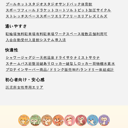
プール
ホットスタジオ
スタジオ
サンドバック
体育館
スポーツフィールド
ラケットコート
ソルトピット
加圧サイクル
ストレッチスペース
スポーツエリア
フリーエリア
レズミルズ
通いやすさ
駐輪場
無料駐車場
有料駐車場
ワークスペース
複数店舗利用可
入会自動受付
入退館システム導入済
快適性
シャワー
ジャグジー
天然温泉
ドライサウナ
ミストサウナ
スチームバス
岩盤浴
鍵ありロッカー
鍵なしロッカー
荷物棚
水素水
プロテインサーバー
商品/ドリンク販売
WiFi
ランドリー
体組成計
初心者向け・安心感
託児所
女性専用エリア