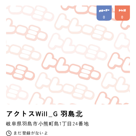
0
0
アクトスWill_G 羽島北
岐阜県
羽島市
小熊町島1丁目24番地
まだ登録がないよ