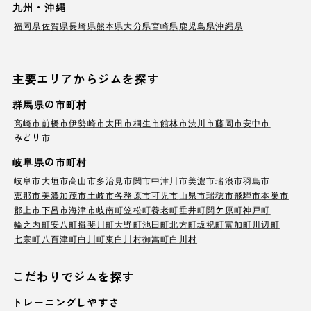
九州・沖縄
福岡県
佐賀県
長崎県
熊本県
大分県
宮崎県
鹿児島県
沖縄県
主要エリアからジムを探す
群馬県の市町村
高崎市
前橋市
伊勢崎市
太田市
桐生市
館林市
渋川市
藤岡市
安中市
みどり市
岐阜県の市町村
岐阜市
大垣市
高山市
多治見市
関市
中津川市
美濃市
瑞浪市
羽島市
恵那市
美濃加茂市
土岐市
各務原市
可児市
山県市
瑞穂市
飛騨市
本巣市
郡上市
下呂市
海津市
岐南町
笠松町
養老町
垂井町
関ケ原町
神戸町
輪之内町
安八町
揖斐川町
大野町
池田町
北方町
坂祝町
富加町
川辺町
七宗町
八百津町
白川町
東白川村
御嵩町
白川村
こだわりでジムを探す
トレーニングしやすさ