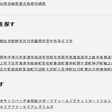
分県
宮崎県
鹿児島県
沖縄県
を探す
桐生市
館林市
渋川市
藤岡市
安中市
みどり市
関市
中津川市
美濃市
瑞浪市
羽島市
恵那市
美濃加茂市
土岐市
各務原
上市
下呂市
海津市
岐南町
笠松町
養老町
垂井町
関ケ原町
神戸町
輪之
北方町
坂祝町
富加町
川辺町
七宗町
八百津町
白川町
東白川村
御嵩町
す
オ
サンドバック
体育館
スポーツフィールド
ラケットコート
ソルト
エリア
フリーエリア
レズミルズ