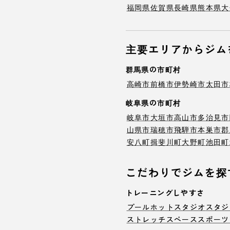
福岡県
佐賀県
長崎県
熊本県
大
主要エリアからジム
群馬県の市町村
高崎市
前橋市
伊勢崎市
太田市
岐阜県の市町村
岐阜市
大垣市
高山市
多治見市
山県市
瑞穂市
飛騨市
本巣市
郡
安八町
揖斐川町
大野町
池田町
こだわりでジムを探
トレーニングしやすさ
プール
ホットスタジオ
スタジ
ストレッチスペース
スポーツ