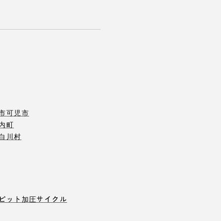
市
可児市
内町
白川村
ピット
加圧サイクル