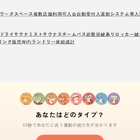
ワークスペース
複数店舗利用可
入会自動受付
入退館システム導入
ドライサウナ
ミストサウナ
スチームバス
岩盤浴
鍵ありロッカー
鍵
リンク販売
WiFi
ランドリー
体組成計
あなたはどのタイプ？
60秒であなたに合う運動の続け方が分かります