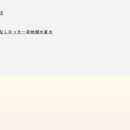
済
なしロッカー
荷物棚
水素水