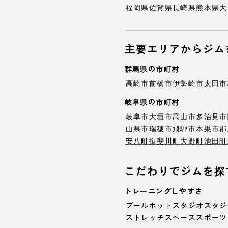
福岡県
佐賀県
長崎県
熊本県
大
主要エリアからジム
群馬県の市町村
高崎市
前橋市
伊勢崎市
太田市
岐阜県の市町村
岐阜市
大垣市
高山市
多治見市
山県市
瑞穂市
飛騨市
本巣市
郡
安八町
揖斐川町
大野町
池田町
こだわりでジムを探
トレーニングしやすさ
プール
ホットスタジオ
スタジ
ストレッチスペース
スポーツ