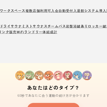
ワークスペース
複数店舗利用可
入会自動受付
入退館システム導入
ドライサウナ
ミストサウナ
スチームバス
岩盤浴
鍵ありロッカー
鍵
リンク販売
WiFi
ランドリー
体組成計
あなたはどのタイプ？
60秒であなたに合う運動の続け方が分かります