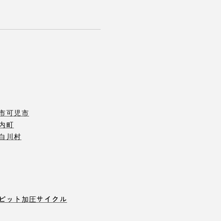
市
可児市
内町
白川村
ピット
加圧サイクル