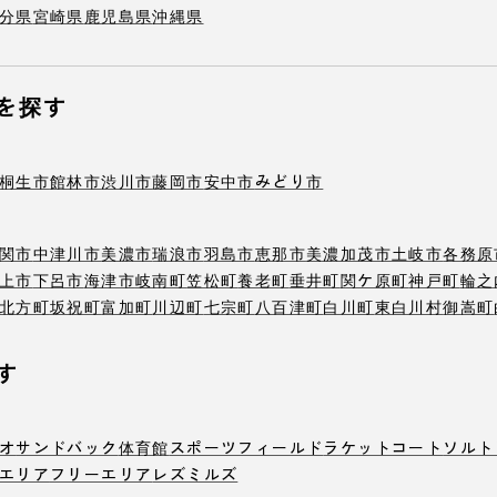
分県
宮崎県
鹿児島県
沖縄県
を探す
桐生市
館林市
渋川市
藤岡市
安中市
みどり市
関市
中津川市
美濃市
瑞浪市
羽島市
恵那市
美濃加茂市
土岐市
各務原
上市
下呂市
海津市
岐南町
笠松町
養老町
垂井町
関ケ原町
神戸町
輪之
北方町
坂祝町
富加町
川辺町
七宗町
八百津町
白川町
東白川村
御嵩町
す
オ
サンドバック
体育館
スポーツフィールド
ラケットコート
ソルト
エリア
フリーエリア
レズミルズ