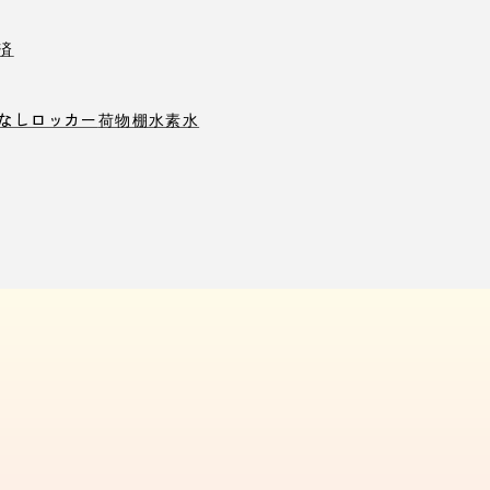
済
なしロッカー
荷物棚
水素水