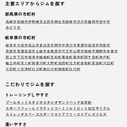
主要エリアからジムを探す
群馬県の市町村
高崎市
前橋市
伊勢崎市
太田市
桐生市
館林市
渋川市
藤岡市
安中市
みどり市
岐阜県の市町村
岐阜市
大垣市
高山市
多治見市
関市
中津川市
美濃市
瑞浪市
羽島市
恵那市
美濃加茂市
土岐市
各務原市
可児市
山県市
瑞穂市
飛騨市
本巣市
郡上市
下呂市
海津市
岐南町
笠松町
養老町
垂井町
関ケ原町
神戸町
輪之内町
安八町
揖斐川町
大野町
池田町
北方町
坂祝町
富加町
川辺町
七宗町
八百津町
白川町
東白川村
御嵩町
白川村
こだわりでジムを探す
トレーニングしやすさ
プール
ホットスタジオ
スタジオ
サンドバック
体育館
スポーツフィールド
ラケットコート
ソルトピット
加圧サイクル
ストレッチスペース
スポーツエリア
フリーエリア
レズミルズ
通いやすさ