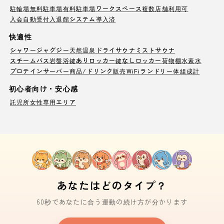
駐輪場
無料駐車場
有料駐車場
ワークスペース
複数店舗利用可
入会自動受付
入退館システム導入済
快適性
シャワー
ジャグジー
天然温泉
ドライサウナ
ミストサウナ
スチームバス
岩盤浴
鍵ありロッカー
鍵なしロッカー
荷物棚
水素水
プロテインサーバー
商品/ドリンク販売
WiFi
ランドリー
体組成計
初心者向け・安心感
託児所
女性専用エリア
あなたはどのタイプ？
60秒であなたに合う運動の続け方が分かります