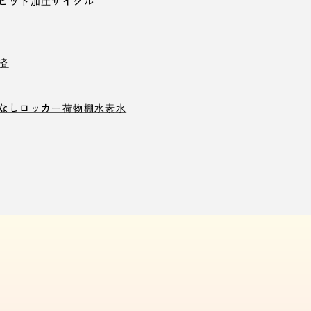
ピット
加圧サイクル
済
なしロッカー
荷物棚
水素水