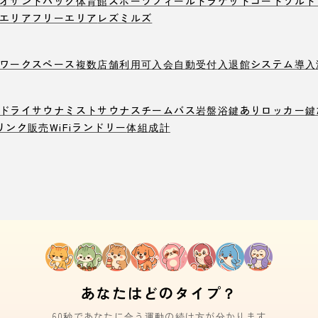
オ
サンドバック
体育館
スポーツフィールド
ラケットコート
ソルト
エリア
フリーエリア
レズミルズ
ワークスペース
複数店舗利用可
入会自動受付
入退館システム導入
ドライサウナ
ミストサウナ
スチームバス
岩盤浴
鍵ありロッカー
鍵
リンク販売
WiFi
ランドリー
体組成計
あなたはどのタイプ？
60秒であなたに合う運動の続け方が分かります