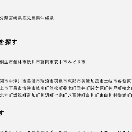
分県
宮崎県
鹿児島県
沖縄県
を探す
桐生市
館林市
渋川市
藤岡市
安中市
みどり市
関市
中津川市
美濃市
瑞浪市
羽島市
恵那市
美濃加茂市
土岐市
各務原
上市
下呂市
海津市
岐南町
笠松町
養老町
垂井町
関ケ原町
神戸町
輪之
北方町
坂祝町
富加町
川辺町
七宗町
八百津町
白川町
東白川村
御嵩町
す