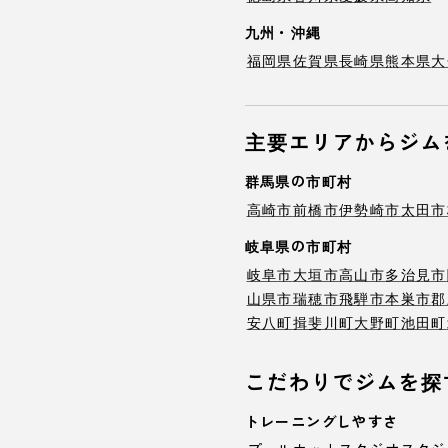
九州・沖縄
福岡県
佐賀県
長崎県
熊本県
大
主要エリアからジム
群馬県の市町村
高崎市
前橋市
伊勢崎市
太田市
岐阜県の市町村
岐阜市
大垣市
高山市
多治見市
山県市
瑞穂市
飛騨市
本巣市
郡
安八町
揖斐川町
大野町
池田町
こだわりでジムを探
トレーニングしやすさ