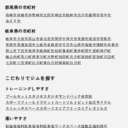
群馬県の市町村
高崎市
前橋市
伊勢崎市
太田市
桐生市
館林市
渋川市
藤岡市
安中市
みどり市
岐阜県の市町村
岐阜市
大垣市
高山市
多治見市
関市
中津川市
美濃市
瑞浪市
羽島市
恵那市
美濃加茂市
土岐市
各務原市
可児市
山県市
瑞穂市
飛騨市
本巣市
郡上市
下呂市
海津市
岐南町
笠松町
養老町
垂井町
関ケ原町
神戸町
輪之内町
安八町
揖斐川町
大野町
池田町
北方町
坂祝町
富加町
川辺町
七宗町
八百津町
白川町
東白川村
御嵩町
白川村
こだわりでジムを探す
トレーニングしやすさ
プール
ホットスタジオ
スタジオ
サンドバック
体育館
スポーツフィールド
ラケットコート
ソルトピット
加圧サイクル
ストレッチスペース
スポーツエリア
フリーエリア
レズミルズ
通いやすさ
駐輪場
無料駐車場
有料駐車場
ワークスペース
複数店舗利用可