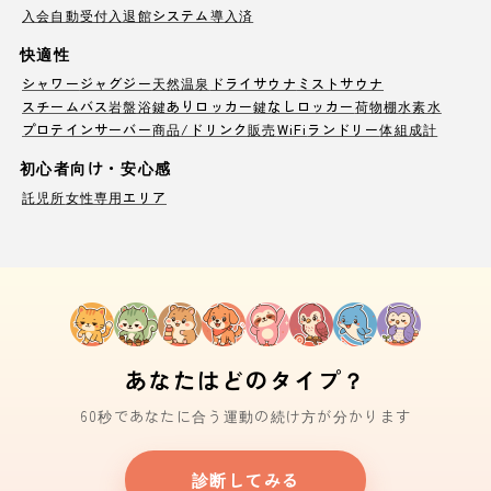
入会自動受付
入退館システム導入済
快適性
シャワー
ジャグジー
天然温泉
ドライサウナ
ミストサウナ
スチームバス
岩盤浴
鍵ありロッカー
鍵なしロッカー
荷物棚
水素水
プロテインサーバー
商品/ドリンク販売
WiFi
ランドリー
体組成計
初心者向け・安心感
託児所
女性専用エリア
あなたはどのタイプ？
60秒であなたに合う運動の続け方が分かります
診断してみる