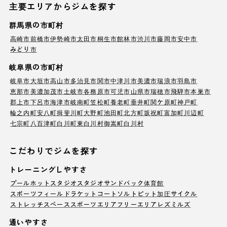
主要エリアからジムを探す
群馬県の市町村
高崎市
前橋市
伊勢崎市
太田市
桐生市
館林市
渋川市
藤岡市
安中市
みどり市
岐阜県の市町村
岐阜市
大垣市
高山市
多治見市
関市
中津川市
美濃市
瑞浪市
羽島市
恵那市
美濃加茂市
土岐市
各務原市
可児市
山県市
瑞穂市
飛騨市
本巣市
郡上市
下呂市
海津市
岐南町
笠松町
養老町
垂井町
関ケ原町
神戸町
輪之内町
安八町
揖斐川町
大野町
池田町
北方町
坂祝町
富加町
川辺町
七宗町
八百津町
白川町
東白川村
御嵩町
白川村
こだわりでジムを探す
トレーニングしやすさ
プール
ホットスタジオ
スタジオ
サンドバック
体育館
スポーツフィールド
ラケットコート
ソルトピット
加圧サイクル
ストレッチスペース
スポーツエリア
フリーエリア
レズミルズ
通いやすさ