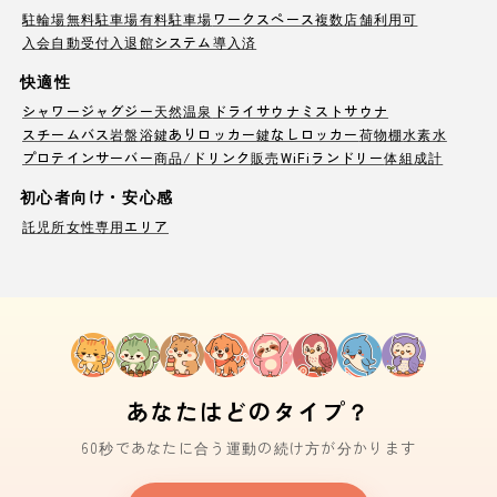
駐輪場
無料駐車場
有料駐車場
ワークスペース
複数店舗利用可
入会自動受付
入退館システム導入済
快適性
シャワー
ジャグジー
天然温泉
ドライサウナ
ミストサウナ
スチームバス
岩盤浴
鍵ありロッカー
鍵なしロッカー
荷物棚
水素水
プロテインサーバー
商品/ドリンク販売
WiFi
ランドリー
体組成計
初心者向け・安心感
託児所
女性専用エリア
あなたはどのタイプ？
60秒であなたに合う運動の続け方が分かります