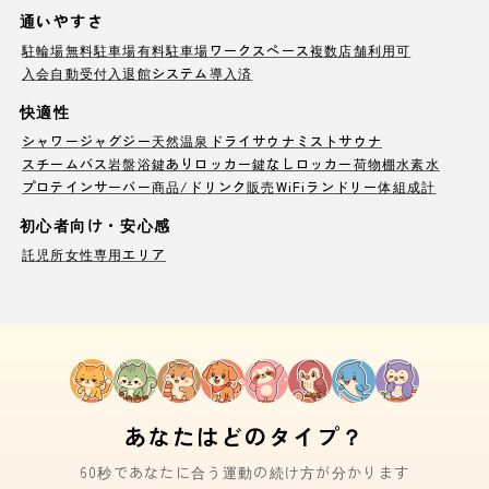
通いやすさ
駐輪場
無料駐車場
有料駐車場
ワークスペース
複数店舗利用可
入会自動受付
入退館システム導入済
快適性
シャワー
ジャグジー
天然温泉
ドライサウナ
ミストサウナ
スチームバス
岩盤浴
鍵ありロッカー
鍵なしロッカー
荷物棚
水素水
プロテインサーバー
商品/ドリンク販売
WiFi
ランドリー
体組成計
初心者向け・安心感
託児所
女性専用エリア
あなたはどのタイプ？
60秒であなたに合う運動の続け方が分かります