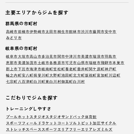
主要エリアからジムを探す
群馬県の市町村
高崎市
前橋市
伊勢崎市
太田市
桐生市
館林市
渋川市
藤岡市
安中市
みどり市
岐阜県の市町村
岐阜市
大垣市
高山市
多治見市
関市
中津川市
美濃市
瑞浪市
羽島市
恵那市
美濃加茂市
土岐市
各務原市
可児市
山県市
瑞穂市
飛騨市
本巣市
郡上市
下呂市
海津市
岐南町
笠松町
養老町
垂井町
関ケ原町
神戸町
輪之内町
安八町
揖斐川町
大野町
池田町
北方町
坂祝町
富加町
川辺町
七宗町
八百津町
白川町
東白川村
御嵩町
白川村
こだわりでジムを探す
トレーニングしやすさ
プール
ホットスタジオ
スタジオ
サンドバック
体育館
スポーツフィールド
ラケットコート
ソルトピット
加圧サイクル
ストレッチスペース
スポーツエリア
フリーエリア
レズミルズ