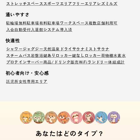
ストレッチスペース
スポーツエリア
フリーエリア
レズミルズ
通いやすさ
駐輪場
無料駐車場
有料駐車場
ワークスペース
複数店舗利用可
入会自動受付
入退館システム導入済
快適性
シャワー
ジャグジー
天然温泉
ドライサウナ
ミストサウナ
スチームバス
岩盤浴
鍵ありロッカー
鍵なしロッカー
荷物棚
水素水
プロテインサーバー
商品/ドリンク販売
WiFi
ランドリー
体組成計
初心者向け・安心感
託児所
女性専用エリア
あなたはどのタイプ？