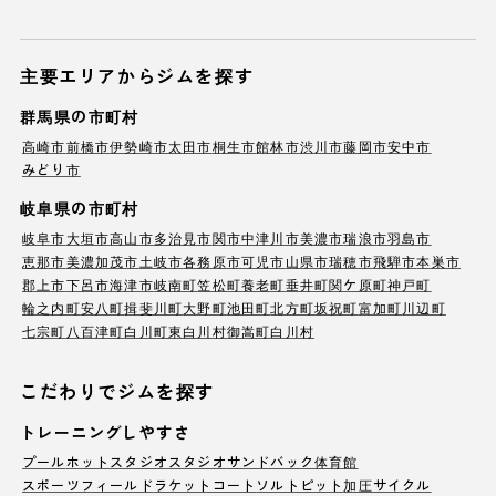
主要エリアからジムを探す
群馬県の市町村
高崎市
前橋市
伊勢崎市
太田市
桐生市
館林市
渋川市
藤岡市
安中市
みどり市
岐阜県の市町村
岐阜市
大垣市
高山市
多治見市
関市
中津川市
美濃市
瑞浪市
羽島市
恵那市
美濃加茂市
土岐市
各務原市
可児市
山県市
瑞穂市
飛騨市
本巣市
郡上市
下呂市
海津市
岐南町
笠松町
養老町
垂井町
関ケ原町
神戸町
輪之内町
安八町
揖斐川町
大野町
池田町
北方町
坂祝町
富加町
川辺町
七宗町
八百津町
白川町
東白川村
御嵩町
白川村
こだわりでジムを探す
トレーニングしやすさ
プール
ホットスタジオ
スタジオ
サンドバック
体育館
スポーツフィールド
ラケットコート
ソルトピット
加圧サイクル