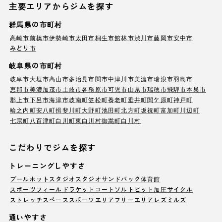
主要エリアからジムを探す
群馬県の市町村
高崎市
前橋市
伊勢崎市
太田市
桐生市
館林市
渋川市
藤岡市
安中市
みどり市
岐阜県の市町村
岐阜市
大垣市
高山市
多治見市
関市
中津川市
美濃市
瑞浪市
羽島市
恵那市
美濃加茂市
土岐市
各務原市
可児市
山県市
瑞穂市
飛騨市
本巣市
郡上市
下呂市
海津市
岐南町
笠松町
養老町
垂井町
関ケ原町
神戸町
輪之内町
安八町
揖斐川町
大野町
池田町
北方町
坂祝町
富加町
川辺町
七宗町
八百津町
白川町
東白川村
御嵩町
白川村
こだわりでジムを探す
トレーニングしやすさ
プール
ホットスタジオ
スタジオ
サンドバック
体育館
スポーツフィールド
ラケットコート
ソルトピット
加圧サイクル
ストレッチスペース
スポーツエリア
フリーエリア
レズミルズ
通いやすさ