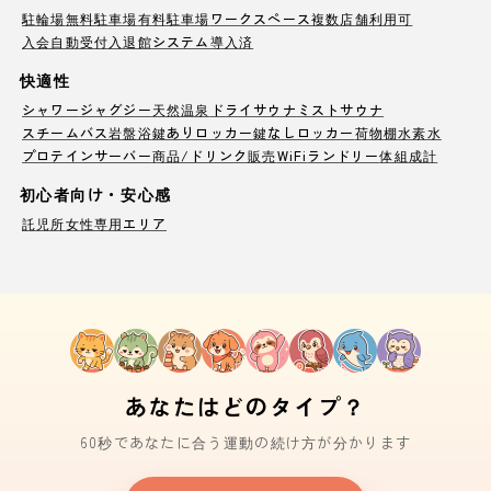
駐輪場
無料駐車場
有料駐車場
ワークスペース
複数店舗利用可
入会自動受付
入退館システム導入済
快適性
シャワー
ジャグジー
天然温泉
ドライサウナ
ミストサウナ
スチームバス
岩盤浴
鍵ありロッカー
鍵なしロッカー
荷物棚
水素水
プロテインサーバー
商品/ドリンク販売
WiFi
ランドリー
体組成計
初心者向け・安心感
託児所
女性専用エリア
あなたはどのタイプ？
60秒であなたに合う運動の続け方が分かります