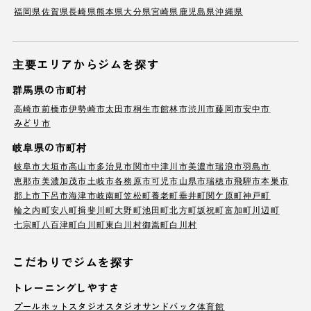
福岡県
佐賀県
長崎県
熊本県
大分県
宮崎県
鹿児島県
沖縄県
主要エリアからジムを探す
群馬県の市町村
高崎市
前橋市
伊勢崎市
太田市
桐生市
館林市
渋川市
藤岡市
安中市
みどり市
岐阜県の市町村
岐阜市
大垣市
高山市
多治見市
関市
中津川市
美濃市
瑞浪市
羽島市
恵那市
美濃加茂市
土岐市
各務原市
可児市
山県市
瑞穂市
飛騨市
本巣市
郡上市
下呂市
海津市
岐南町
笠松町
養老町
垂井町
関ケ原町
神戸町
輪之内町
安八町
揖斐川町
大野町
池田町
北方町
坂祝町
富加町
川辺町
七宗町
八百津町
白川町
東白川村
御嵩町
白川村
こだわりでジムを探す
トレーニングしやすさ
プール
ホットスタジオ
スタジオ
サンドバック
体育館