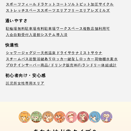
スポーツフィールド
ラケットコート
ソルトピット
加圧サイクル
ストレッチスペース
スポーツエリア
フリーエリア
レズミルズ
通いやすさ
駐輪場
無料駐車場
有料駐車場
ワークスペース
複数店舗利用可
入会自動受付
入退館システム導入済
快適性
シャワー
ジャグジー
天然温泉
ドライサウナ
ミストサウナ
スチームバス
岩盤浴
鍵ありロッカー
鍵なしロッカー
荷物棚
水素水
プロテインサーバー
商品/ドリンク販売
WiFi
ランドリー
体組成計
初心者向け・安心感
託児所
女性専用エリア