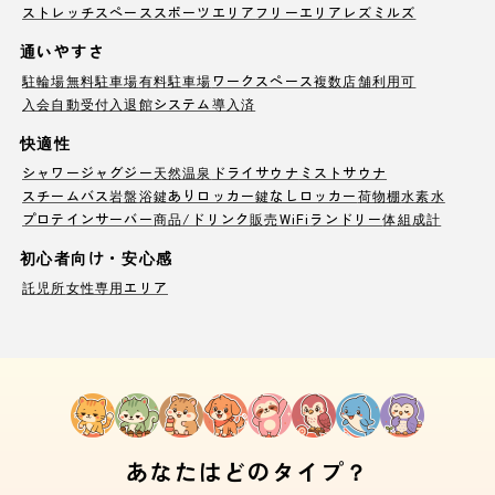
ストレッチスペース
スポーツエリア
フリーエリア
レズミルズ
通いやすさ
駐輪場
無料駐車場
有料駐車場
ワークスペース
複数店舗利用可
入会自動受付
入退館システム導入済
快適性
シャワー
ジャグジー
天然温泉
ドライサウナ
ミストサウナ
スチームバス
岩盤浴
鍵ありロッカー
鍵なしロッカー
荷物棚
水素水
プロテインサーバー
商品/ドリンク販売
WiFi
ランドリー
体組成計
初心者向け・安心感
託児所
女性専用エリア
あなたはどのタイプ？