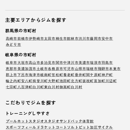
主要エリアからジムを探す
群馬県の市町村
高崎市
前橋市
伊勢崎市
太田市
桐生市
館林市
渋川市
藤岡市
安中市
みどり市
岐阜県の市町村
岐阜市
大垣市
高山市
多治見市
関市
中津川市
美濃市
瑞浪市
羽島市
恵那市
美濃加茂市
土岐市
各務原市
可児市
山県市
瑞穂市
飛騨市
本巣市
郡上市
下呂市
海津市
岐南町
笠松町
養老町
垂井町
関ケ原町
神戸町
輪之内町
安八町
揖斐川町
大野町
池田町
北方町
坂祝町
富加町
川辺町
七宗町
八百津町
白川町
東白川村
御嵩町
白川村
こだわりでジムを探す
トレーニングしやすさ
プール
ホットスタジオ
スタジオ
サンドバック
体育館
スポーツフィールド
ラケットコート
ソルトピット
加圧サイクル