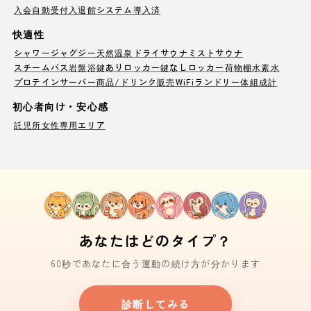
入会自動受付
入退館システム導入済
快適性
シャワー
ジャグジー
天然温泉
ドライサウナ
ミストサウナ
スチームバス
岩盤浴
鍵ありロッカー
鍵なしロッカー
荷物棚
水素水
プロテインサーバー
商品/ドリンク販売
WiFi
ランドリー
体組成計
初心者向け・安心感
託児所
女性専用エリア
あなたはどのタイプ？
60秒であなたに合う運動の続け方が分かります
診断してみる