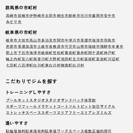
群馬県の市町村
高崎市
前橋市
伊勢崎市
太田市
桐生市
館林市
渋川市
藤岡市
安中市
みどり市
岐阜県の市町村
岐阜市
大垣市
高山市
多治見市
関市
中津川市
美濃市
瑞浪市
羽島市
恵那市
美濃加茂市
土岐市
各務原市
可児市
山県市
瑞穂市
飛騨市
本巣市
郡上市
下呂市
海津市
岐南町
笠松町
養老町
垂井町
関ケ原町
神戸町
輪之内町
安八町
揖斐川町
大野町
池田町
北方町
坂祝町
富加町
川辺町
七宗町
八百津町
白川町
東白川村
御嵩町
白川村
こだわりでジムを探す
トレーニングしやすさ
プール
ホットスタジオ
スタジオ
サンドバック
体育館
スポーツフィールド
ラケットコート
ソルトピット
加圧サイクル
ストレッチスペース
スポーツエリア
フリーエリア
レズミルズ
通いやすさ
駐輪場
無料駐車場
有料駐車場
ワークスペース
複数店舗利用可