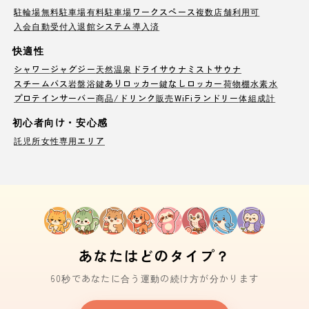
駐輪場
無料駐車場
有料駐車場
ワークスペース
複数店舗利用可
入会自動受付
入退館システム導入済
快適性
シャワー
ジャグジー
天然温泉
ドライサウナ
ミストサウナ
スチームバス
岩盤浴
鍵ありロッカー
鍵なしロッカー
荷物棚
水素水
プロテインサーバー
商品/ドリンク販売
WiFi
ランドリー
体組成計
初心者向け・安心感
託児所
女性専用エリア
あなたはどのタイプ？
60秒であなたに合う運動の続け方が分かります