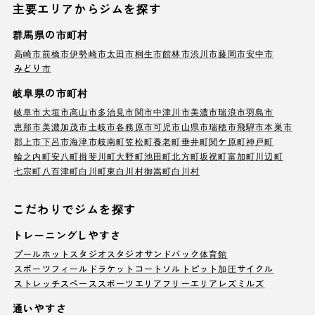
主要エリアからジムを探す
群馬県の市町村
高崎市
前橋市
伊勢崎市
太田市
桐生市
館林市
渋川市
藤岡市
安中市
みどり市
岐阜県の市町村
岐阜市
大垣市
高山市
多治見市
関市
中津川市
美濃市
瑞浪市
羽島市
恵那市
美濃加茂市
土岐市
各務原市
可児市
山県市
瑞穂市
飛騨市
本巣市
郡上市
下呂市
海津市
岐南町
笠松町
養老町
垂井町
関ケ原町
神戸町
輪之内町
安八町
揖斐川町
大野町
池田町
北方町
坂祝町
富加町
川辺町
七宗町
八百津町
白川町
東白川村
御嵩町
白川村
こだわりでジムを探す
トレーニングしやすさ
プール
ホットスタジオ
スタジオ
サンドバック
体育館
スポーツフィールド
ラケットコート
ソルトピット
加圧サイクル
ストレッチスペース
スポーツエリア
フリーエリア
レズミルズ
通いやすさ