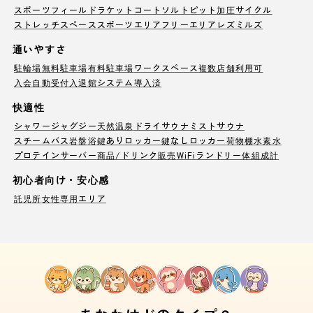
スポーツフィールド
ラケットコート
ソルトピット
加圧サイクル
ストレッチスペース
スポーツエリア
フリーエリア
レズミルズ
通いやすさ
駐輪場
無料駐車場
有料駐車場
ワークスペース
複数店舗利用可
入会自動受付
入退館システム導入済
快適性
シャワー
ジャグジー
天然温泉
ドライサウナ
ミストサウナ
スチームバス
岩盤浴
鍵ありロッカー
鍵なしロッカー
荷物棚
水素水
プロテインサーバー
商品/ドリンク販売
WiFi
ランドリー
体組成計
初心者向け・安心感
託児所
女性専用エリア