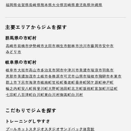
福岡県
佐賀県
長崎県
熊本県
大分県
宮崎県
鹿児島県
沖縄県
主要エリアからジムを探す
群馬県の市町村
高崎市
前橋市
伊勢崎市
太田市
桐生市
館林市
渋川市
藤岡市
安中市
みどり市
岐阜県の市町村
岐阜市
大垣市
高山市
多治見市
関市
中津川市
美濃市
瑞浪市
羽島市
恵那市
美濃加茂市
土岐市
各務原市
可児市
山県市
瑞穂市
飛騨市
本巣市
郡上市
下呂市
海津市
岐南町
笠松町
養老町
垂井町
関ケ原町
神戸町
輪之内町
安八町
揖斐川町
大野町
池田町
北方町
坂祝町
富加町
川辺町
七宗町
八百津町
白川町
東白川村
御嵩町
白川村
こだわりでジムを探す
トレーニングしやすさ
プール
ホットスタジオ
スタジオ
サンドバック
体育館