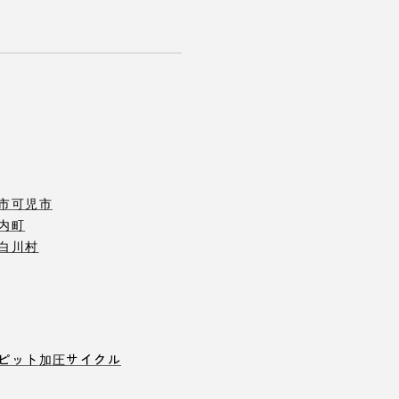
市
可児市
内町
白川村
ピット
加圧サイクル