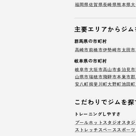
福岡県
佐賀県
長崎県
熊本県
大
主要エリアからジム
群馬県の市町村
高崎市
前橋市
伊勢崎市
太田市
岐阜県の市町村
岐阜市
大垣市
高山市
多治見市
山県市
瑞穂市
飛騨市
本巣市
郡
安八町
揖斐川町
大野町
池田町
こだわりでジムを探
トレーニングしやすさ
プール
ホットスタジオ
スタジ
ストレッチスペース
スポーツ