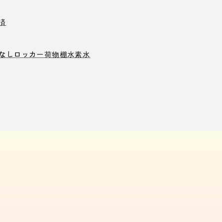
済
なしロッカー
荷物棚
水素水