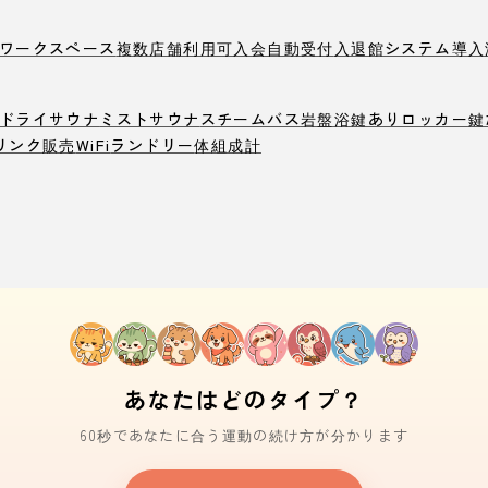
ワークスペース
複数店舗利用可
入会自動受付
入退館システム導入
ドライサウナ
ミストサウナ
スチームバス
岩盤浴
鍵ありロッカー
鍵
リンク販売
WiFi
ランドリー
体組成計
あなたはどのタイプ？
60秒であなたに合う運動の続け方が分かります