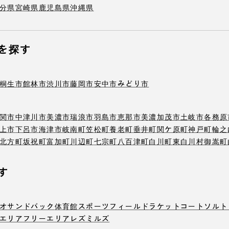
分県
宮崎県
鹿児島県
沖縄県
を探す
桐生市
館林市
渋川市
藤岡市
安中市
みどり市
関市
中津川市
美濃市
瑞浪市
羽島市
恵那市
美濃加茂市
土岐市
各務原
上市
下呂市
海津市
岐南町
笠松町
養老町
垂井町
関ケ原町
神戸町
輪之
北方町
坂祝町
富加町
川辺町
七宗町
八百津町
白川町
東白川村
御嵩町
す
オ
サンドバック
体育館
スポーツフィールド
ラケットコート
ソルト
エリア
フリーエリア
レズミルズ