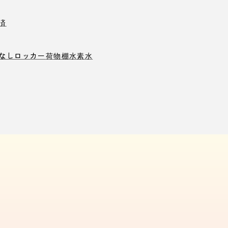
済
なしロッカー
荷物棚
水素水