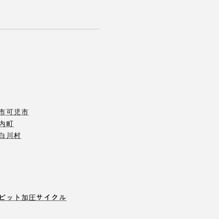
市
可児市
内町
白川村
ピット
加圧サイクル