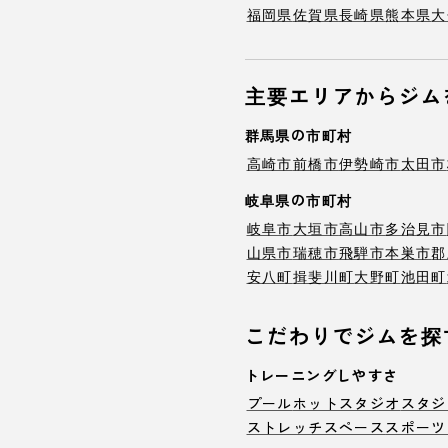
福岡県
佐賀県
長崎県
熊本県
大
主要エリアからジム
群馬県の市町村
高崎市
前橋市
伊勢崎市
太田市
岐阜県の市町村
岐阜市
大垣市
高山市
多治見市
山県市
瑞穂市
飛騨市
本巣市
郡
安八町
揖斐川町
大野町
池田町
こだわりでジムを探
トレーニングしやすさ
プール
ホットスタジオ
スタジ
ストレッチスペース
スポーツ