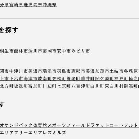
分県
宮崎県
鹿児島県
沖縄県
を探す
桐生市
館林市
渋川市
藤岡市
安中市
みどり市
関市
中津川市
美濃市
瑞浪市
羽島市
恵那市
美濃加茂市
土岐市
各務原
上市
下呂市
海津市
岐南町
笠松町
養老町
垂井町
関ケ原町
神戸町
輪之
北方町
坂祝町
富加町
川辺町
七宗町
八百津町
白川町
東白川村
御嵩町
す
オ
サンドバック
体育館
スポーツフィールド
ラケットコート
ソルト
エリア
フリーエリア
レズミルズ