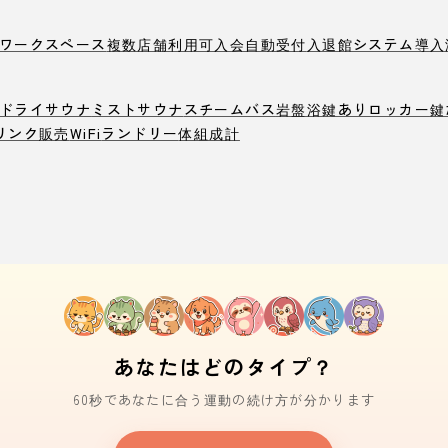
ワークスペース
複数店舗利用可
入会自動受付
入退館システム導入
ドライサウナ
ミストサウナ
スチームバス
岩盤浴
鍵ありロッカー
鍵
リンク販売
WiFi
ランドリー
体組成計
あなたはどのタイプ？
60秒であなたに合う運動の続け方が分かります