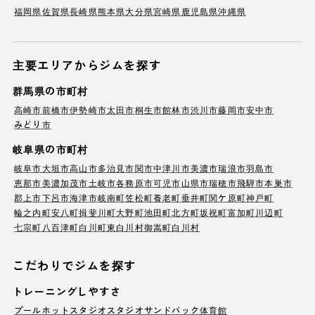
福岡県
佐賀県
長崎県
熊本県
大分県
宮崎県
鹿児島県
沖縄県
主要エリアからジムを探す
群馬県の市町村
高崎市
前橋市
伊勢崎市
太田市
桐生市
館林市
渋川市
藤岡市
安中市
みどり市
岐阜県の市町村
岐阜市
大垣市
高山市
多治見市
関市
中津川市
美濃市
瑞浪市
羽島市
恵那市
美濃加茂市
土岐市
各務原市
可児市
山県市
瑞穂市
飛騨市
本巣市
郡上市
下呂市
海津市
岐南町
笠松町
養老町
垂井町
関ケ原町
神戸町
輪之内町
安八町
揖斐川町
大野町
池田町
北方町
坂祝町
富加町
川辺町
七宗町
八百津町
白川町
東白川村
御嵩町
白川村
こだわりでジムを探す
トレーニングしやすさ
プール
ホットスタジオ
スタジオ
サンドバック
体育館