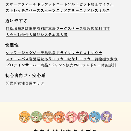
スポーツフィールド
ラケットコート
ソルトピット
加圧サイクル
ストレッチスペース
スポーツエリア
フリーエリア
レズミルズ
通いやすさ
駐輪場
無料駐車場
有料駐車場
ワークスペース
複数店舗利用可
入会自動受付
入退館システム導入済
快適性
シャワー
ジャグジー
天然温泉
ドライサウナ
ミストサウナ
スチームバス
岩盤浴
鍵ありロッカー
鍵なしロッカー
荷物棚
水素水
プロテインサーバー
商品/ドリンク販売
WiFi
ランドリー
体組成計
初心者向け・安心感
託児所
女性専用エリア