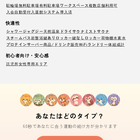
駐輪場
無料駐車場
有料駐車場
ワークスペース
複数店舗利用可
入会自動受付
入退館システム導入済
快適性
シャワー
ジャグジー
天然温泉
ドライサウナ
ミストサウナ
スチームバス
岩盤浴
鍵ありロッカー
鍵なしロッカー
荷物棚
水素水
プロテインサーバー
商品/ドリンク販売
WiFi
ランドリー
体組成計
初心者向け・安心感
託児所
女性専用エリア
あなたはどのタイプ？
60秒であなたに合う運動の続け方が分かります