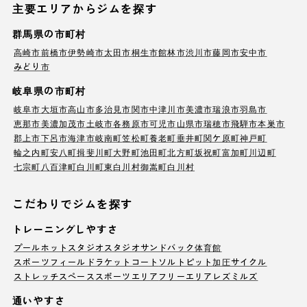
主要エリアからジムを探す
群馬県の市町村
高崎市
前橋市
伊勢崎市
太田市
桐生市
館林市
渋川市
藤岡市
安中市
みどり市
岐阜県の市町村
岐阜市
大垣市
高山市
多治見市
関市
中津川市
美濃市
瑞浪市
羽島市
恵那市
美濃加茂市
土岐市
各務原市
可児市
山県市
瑞穂市
飛騨市
本巣市
郡上市
下呂市
海津市
岐南町
笠松町
養老町
垂井町
関ケ原町
神戸町
輪之内町
安八町
揖斐川町
大野町
池田町
北方町
坂祝町
富加町
川辺町
七宗町
八百津町
白川町
東白川村
御嵩町
白川村
こだわりでジムを探す
トレーニングしやすさ
プール
ホットスタジオ
スタジオ
サンドバック
体育館
スポーツフィールド
ラケットコート
ソルトピット
加圧サイクル
ストレッチスペース
スポーツエリア
フリーエリア
レズミルズ
通いやすさ