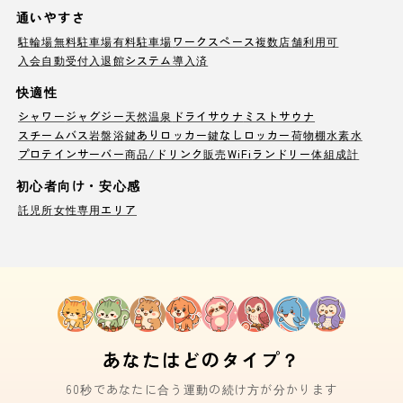
通いやすさ
駐輪場
無料駐車場
有料駐車場
ワークスペース
複数店舗利用可
入会自動受付
入退館システム導入済
快適性
シャワー
ジャグジー
天然温泉
ドライサウナ
ミストサウナ
スチームバス
岩盤浴
鍵ありロッカー
鍵なしロッカー
荷物棚
水素水
プロテインサーバー
商品/ドリンク販売
WiFi
ランドリー
体組成計
初心者向け・安心感
託児所
女性専用エリア
あなたはどのタイプ？
60秒であなたに合う運動の続け方が分かります