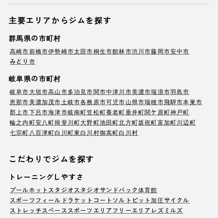
主要エリアからジムを探す
群馬県の市町村
高崎市
前橋市
伊勢崎市
太田市
桐生市
館林市
渋川市
藤岡市
安中市
みどり市
岐阜県の市町村
岐阜市
大垣市
高山市
多治見市
関市
中津川市
美濃市
瑞浪市
羽島市
恵那市
美濃加茂市
土岐市
各務原市
可児市
山県市
瑞穂市
飛騨市
本巣市
郡上市
下呂市
海津市
岐南町
笠松町
養老町
垂井町
関ケ原町
神戸町
輪之内町
安八町
揖斐川町
大野町
池田町
北方町
坂祝町
富加町
川辺町
七宗町
八百津町
白川町
東白川村
御嵩町
白川村
こだわりでジムを探す
トレーニングしやすさ
プール
ホットスタジオ
スタジオ
サンドバック
体育館
スポーツフィールド
ラケットコート
ソルトピット
加圧サイクル
ストレッチスペース
スポーツエリア
フリーエリア
レズミルズ