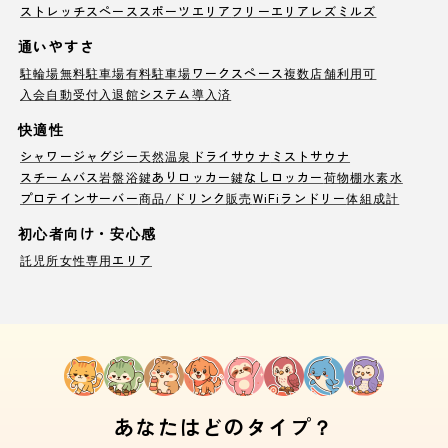
ストレッチスペース
スポーツエリア
フリーエリア
レズミルズ
通いやすさ
駐輪場
無料駐車場
有料駐車場
ワークスペース
複数店舗利用可
入会自動受付
入退館システム導入済
快適性
シャワー
ジャグジー
天然温泉
ドライサウナ
ミストサウナ
スチームバス
岩盤浴
鍵ありロッカー
鍵なしロッカー
荷物棚
水素水
プロテインサーバー
商品/ドリンク販売
WiFi
ランドリー
体組成計
初心者向け・安心感
託児所
女性専用エリア
あなたはどのタイプ？