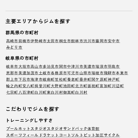
主要エリアからジムを探す
群馬県の市町村
高崎市
前橋市
伊勢崎市
太田市
桐生市
館林市
渋川市
藤岡市
安中市
みどり市
岐阜県の市町村
岐阜市
大垣市
高山市
多治見市
関市
中津川市
美濃市
瑞浪市
羽島市
恵那市
美濃加茂市
土岐市
各務原市
可児市
山県市
瑞穂市
飛騨市
本巣市
郡上市
下呂市
海津市
岐南町
笠松町
養老町
垂井町
関ケ原町
神戸町
輪之内町
安八町
揖斐川町
大野町
池田町
北方町
坂祝町
富加町
川辺町
七宗町
八百津町
白川町
東白川村
御嵩町
白川村
こだわりでジムを探す
トレーニングしやすさ
プール
ホットスタジオ
スタジオ
サンドバック
体育館
スポーツフィールド
ラケットコート
ソルトピット
加圧サイクル