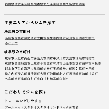
福岡県
佐賀県
長崎県
熊本県
大分県
宮崎県
鹿児島県
沖縄県
主要エリアからジムを探す
群馬県の市町村
高崎市
前橋市
伊勢崎市
太田市
桐生市
館林市
渋川市
藤岡市
安中市
みどり市
岐阜県の市町村
岐阜市
大垣市
高山市
多治見市
関市
中津川市
美濃市
瑞浪市
羽島市
恵那市
美濃加茂市
土岐市
各務原市
可児市
山県市
瑞穂市
飛騨市
本巣市
郡上市
下呂市
海津市
岐南町
笠松町
養老町
垂井町
関ケ原町
神戸町
輪之内町
安八町
揖斐川町
大野町
池田町
北方町
坂祝町
富加町
川辺町
七宗町
八百津町
白川町
東白川村
御嵩町
白川村
こだわりでジムを探す
トレーニングしやすさ
プール
ホットスタジオ
スタジオ
サンドバック
体育館