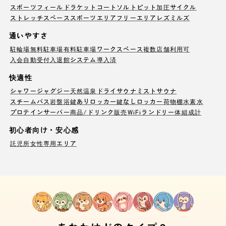
スポーツフィールド
ラケットコート
ソルトピット
加圧サイクル
ストレッチスペース
スポーツエリア
フリーエリア
レズミルズ
通いやすさ
駐輪場
無料駐車場
有料駐車場
ワークスペース
複数店舗利用可
入会自動受付
入退館システム導入済
快適性
シャワー
ジャグジー
天然温泉
ドライサウナ
ミストサウナ
スチームバス
岩盤浴
鍵ありロッカー
鍵なしロッカー
荷物棚
水素水
プロテインサーバー
商品/ドリンク販売
WiFi
ランドリー
体組成計
初心者向け・安心感
託児所
女性専用エリア