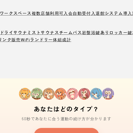
ワークスペース
複数店舗利用可
入会自動受付
入退館システム導入
ドライサウナ
ミストサウナ
スチームバス
岩盤浴
鍵ありロッカー
鍵
リンク販売
WiFi
ランドリー
体組成計
あなたはどのタイプ？
60秒であなたに合う運動の続け方が分かります