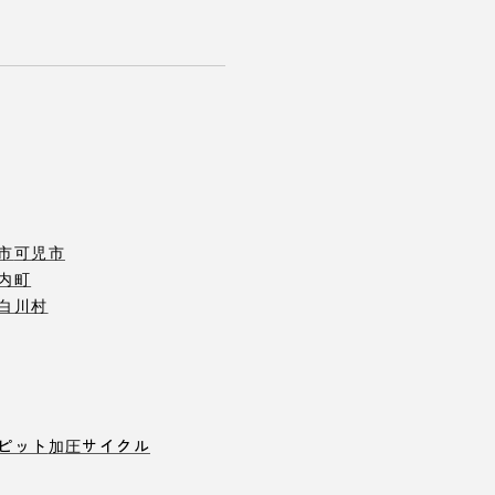
市
可児市
内町
白川村
ピット
加圧サイクル