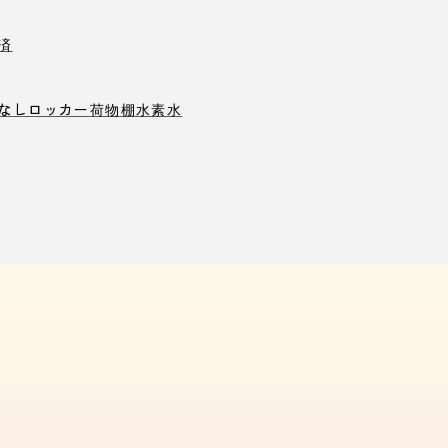
済
なしロッカー
荷物棚
水素水