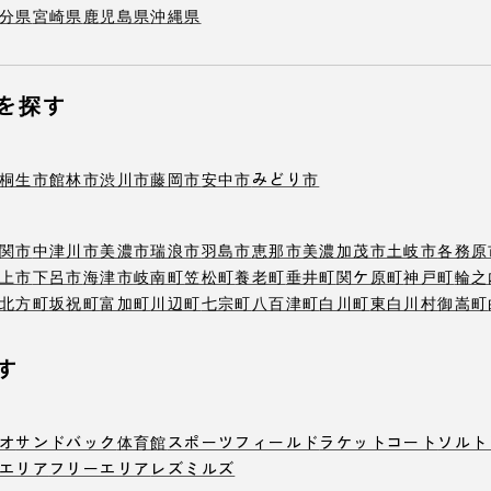
分県
宮崎県
鹿児島県
沖縄県
を探す
桐生市
館林市
渋川市
藤岡市
安中市
みどり市
関市
中津川市
美濃市
瑞浪市
羽島市
恵那市
美濃加茂市
土岐市
各務原
上市
下呂市
海津市
岐南町
笠松町
養老町
垂井町
関ケ原町
神戸町
輪之
北方町
坂祝町
富加町
川辺町
七宗町
八百津町
白川町
東白川村
御嵩町
す
オ
サンドバック
体育館
スポーツフィールド
ラケットコート
ソルト
エリア
フリーエリア
レズミルズ