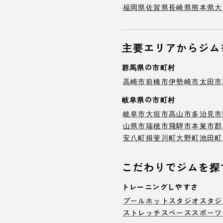
福岡県
佐賀県
長崎県
熊本県
大
主要エリアからジム
群馬県の市町村
高崎市
前橋市
伊勢崎市
太田市
岐阜県の市町村
岐阜市
大垣市
高山市
多治見市
山県市
瑞穂市
飛騨市
本巣市
郡
安八町
揖斐川町
大野町
池田町
こだわりでジムを探
トレーニングしやすさ
プール
ホットスタジオ
スタジ
ストレッチスペース
スポーツ