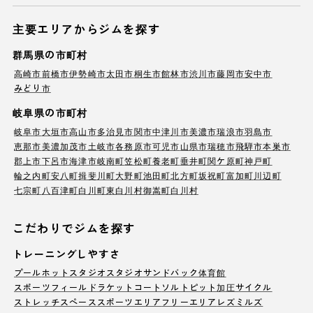
主要エリアからジムを探す
群馬県の市町村
高崎市
前橋市
伊勢崎市
太田市
桐生市
館林市
渋川市
藤岡市
安中市
みどり市
岐阜県の市町村
岐阜市
大垣市
高山市
多治見市
関市
中津川市
美濃市
瑞浪市
羽島市
恵那市
美濃加茂市
土岐市
各務原市
可児市
山県市
瑞穂市
飛騨市
本巣市
郡上市
下呂市
海津市
岐南町
笠松町
養老町
垂井町
関ケ原町
神戸町
輪之内町
安八町
揖斐川町
大野町
池田町
北方町
坂祝町
富加町
川辺町
七宗町
八百津町
白川町
東白川村
御嵩町
白川村
こだわりでジムを探す
トレーニングしやすさ
プール
ホットスタジオ
スタジオ
サンドバック
体育館
スポーツフィールド
ラケットコート
ソルトピット
加圧サイクル
ストレッチスペース
スポーツエリア
フリーエリア
レズミルズ