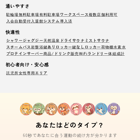
通いやすさ
駐輪場
無料駐車場
有料駐車場
ワークスペース
複数店舗利用可
入会自動受付
入退館システム導入済
快適性
シャワー
ジャグジー
天然温泉
ドライサウナ
ミストサウナ
スチームバス
岩盤浴
鍵ありロッカー
鍵なしロッカー
荷物棚
水素水
プロテインサーバー
商品/ドリンク販売
WiFi
ランドリー
体組成計
初心者向け・安心感
託児所
女性専用エリア
あなたはどのタイプ？
60秒であなたに合う運動の続け方が分かります