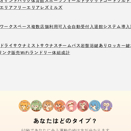
オ
サンドバック
体育館
スポーツフィールド
ラケットコート
ソルト
エリア
フリーエリア
レズミルズ
ワークスペース
複数店舗利用可
入会自動受付
入退館システム導入
ドライサウナ
ミストサウナ
スチームバス
岩盤浴
鍵ありロッカー
鍵
リンク販売
WiFi
ランドリー
体組成計
あなたはどのタイプ？
60秒であなたに合う運動の続け方が分かります