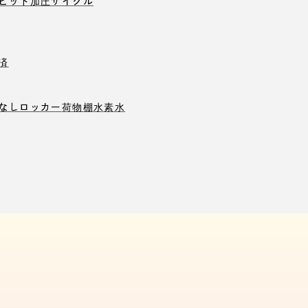
ピット
加圧サイクル
済
なしロッカー
荷物棚
水素水