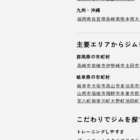
九州・沖縄
福岡県
佐賀県
長崎県
熊本県
大
主要エリアからジム
群馬県の市町村
高崎市
前橋市
伊勢崎市
太田市
岐阜県の市町村
岐阜市
大垣市
高山市
多治見市
山県市
瑞穂市
飛騨市
本巣市
郡
安八町
揖斐川町
大野町
池田町
こだわりでジムを探
トレーニングしやすさ