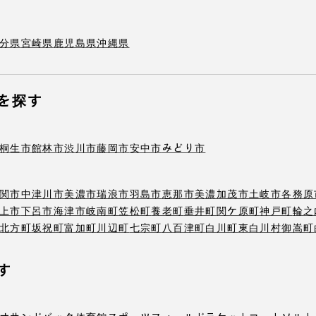
分県
宮崎県
鹿児島県
沖縄県
を探す
桐生市
館林市
渋川市
藤岡市
安中市
みどり市
関市
中津川市
美濃市
瑞浪市
羽島市
恵那市
美濃加茂市
土岐市
各務原
上市
下呂市
海津市
岐南町
笠松町
養老町
垂井町
関ケ原町
神戸町
輪之
北方町
坂祝町
富加町
川辺町
七宗町
八百津町
白川町
東白川村
御嵩町
す