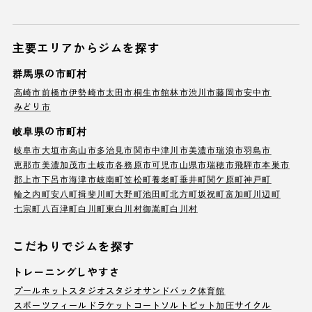
主要エリアからジムを探す
群馬県の市町村
高崎市
前橋市
伊勢崎市
太田市
桐生市
館林市
渋川市
藤岡市
安中市
みどり市
岐阜県の市町村
岐阜市
大垣市
高山市
多治見市
関市
中津川市
美濃市
瑞浪市
羽島市
恵那市
美濃加茂市
土岐市
各務原市
可児市
山県市
瑞穂市
飛騨市
本巣市
郡上市
下呂市
海津市
岐南町
笠松町
養老町
垂井町
関ケ原町
神戸町
輪之内町
安八町
揖斐川町
大野町
池田町
北方町
坂祝町
富加町
川辺町
七宗町
八百津町
白川町
東白川村
御嵩町
白川村
こだわりでジムを探す
トレーニングしやすさ
プール
ホットスタジオ
スタジオ
サンドバック
体育館
スポーツフィールド
ラケットコート
ソルトピット
加圧サイクル