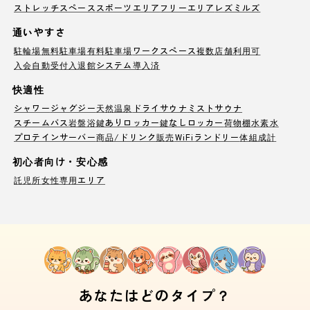
ストレッチスペース
スポーツエリア
フリーエリア
レズミルズ
通いやすさ
駐輪場
無料駐車場
有料駐車場
ワークスペース
複数店舗利用可
入会自動受付
入退館システム導入済
快適性
シャワー
ジャグジー
天然温泉
ドライサウナ
ミストサウナ
スチームバス
岩盤浴
鍵ありロッカー
鍵なしロッカー
荷物棚
水素水
プロテインサーバー
商品/ドリンク販売
WiFi
ランドリー
体組成計
初心者向け・安心感
託児所
女性専用エリア
あなたはどのタイプ？