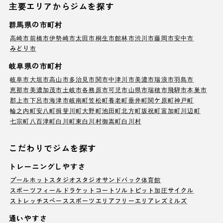
主要エリアからジムを探す
群馬県の市町村
高崎市
前橋市
伊勢崎市
太田市
桐生市
館林市
渋川市
藤岡市
安中市
みどり市
岐阜県の市町村
岐阜市
大垣市
高山市
多治見市
関市
中津川市
美濃市
瑞浪市
羽島市
恵那市
美濃加茂市
土岐市
各務原市
可児市
山県市
瑞穂市
飛騨市
本巣市
郡上市
下呂市
海津市
岐南町
笠松町
養老町
垂井町
関ケ原町
神戸町
輪之内町
安八町
揖斐川町
大野町
池田町
北方町
坂祝町
富加町
川辺町
七宗町
八百津町
白川町
東白川村
御嵩町
白川村
こだわりでジムを探す
トレーニングしやすさ
プール
ホットスタジオ
スタジオ
サンドバック
体育館
スポーツフィールド
ラケットコート
ソルトピット
加圧サイクル
ストレッチスペース
スポーツエリア
フリーエリア
レズミルズ
通いやすさ