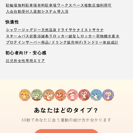
駐輪場
無料駐車場
有料駐車場
ワークスペース
複数店舗利用可
入会自動受付
入退館システム導入済
快適性
シャワー
ジャグジー
天然温泉
ドライサウナ
ミストサウナ
スチームバス
岩盤浴
鍵ありロッカー
鍵なしロッカー
荷物棚
水素水
プロテインサーバー
商品/ドリンク販売
WiFi
ランドリー
体組成計
初心者向け・安心感
託児所
女性専用エリア
あなたはどのタイプ？
60秒であなたに合う運動の続け方が分かります