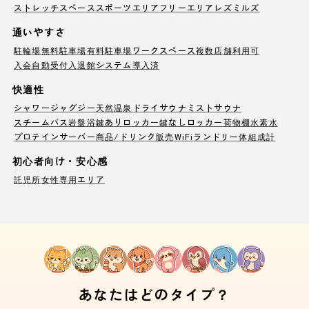
ストレッチスペース
スポーツエリア
フリーエリア
レズミルズ
通いやすさ
駐輪場
無料駐車場
有料駐車場
ワークスペース
複数店舗利用可
入会自動受付
入退館システム導入済
快適性
シャワー
ジャグジー
天然温泉
ドライサウナ
ミストサウナ
スチームバス
岩盤浴
鍵ありロッカー
鍵なしロッカー
荷物棚
水素水
プロテインサーバー
商品/ドリンク販売
WiFi
ランドリー
体組成計
初心者向け・安心感
託児所
女性専用エリア
あなたはどのタイプ？