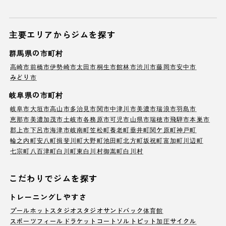
主要エリアからジムを探す
群馬県の市町村
高崎市
前橋市
伊勢崎市
太田市
桐生市
館林市
渋川市
藤岡市
安中市
みどり市
岐阜県の市町村
岐阜市
大垣市
高山市
多治見市
関市
中津川市
美濃市
瑞浪市
羽島市
恵那市
美濃加茂市
土岐市
各務原市
可児市
山県市
瑞穂市
飛騨市
本巣市
郡上市
下呂市
海津市
岐南町
笠松町
養老町
垂井町
関ケ原町
神戸町
輪之内町
安八町
揖斐川町
大野町
池田町
北方町
坂祝町
富加町
川辺町
七宗町
八百津町
白川町
東白川村
御嵩町
白川村
こだわりでジムを探す
トレーニングしやすさ
プール
ホットスタジオ
スタジオ
サンドバック
体育館
スポーツフィールド
ラケットコート
ソルトピット
加圧サイクル