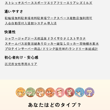
ストレッチスペース
スポーツエリア
フリーエリア
レズミルズ
通いやすさ
駐輪場
無料駐車場
有料駐車場
ワークスペース
複数店舗利用可
入会自動受付
入退館システム導入済
快適性
シャワー
ジャグジー
天然温泉
ドライサウナ
ミストサウナ
スチームバス
岩盤浴
鍵ありロッカー
鍵なしロッカー
荷物棚
水素水
プロテインサーバー
商品/ドリンク販売
WiFi
ランドリー
体組成計
初心者向け・安心感
託児所
女性専用エリア
あなたはどのタイプ？