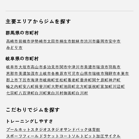
主要エリアからジムを探す
群馬県の市町村
高崎市
前橋市
伊勢崎市
太田市
桐生市
館林市
渋川市
藤岡市
安中市
みどり市
岐阜県の市町村
岐阜市
大垣市
高山市
多治見市
関市
中津川市
美濃市
瑞浪市
羽島市
恵那市
美濃加茂市
土岐市
各務原市
可児市
山県市
瑞穂市
飛騨市
本巣市
郡上市
下呂市
海津市
岐南町
笠松町
養老町
垂井町
関ケ原町
神戸町
輪之内町
安八町
揖斐川町
大野町
池田町
北方町
坂祝町
富加町
川辺町
七宗町
八百津町
白川町
東白川村
御嵩町
白川村
こだわりでジムを探す
トレーニングしやすさ
プール
ホットスタジオ
スタジオ
サンドバック
体育館
スポーツフィールド
ラケットコート
ソルトピット
加圧サイクル