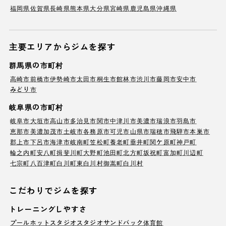
福岡県
佐賀県
長崎県
熊本県
大分県
宮崎県
鹿児島県
沖縄県
主要エリアからジムを探す
群馬県の市町村
高崎市
前橋市
伊勢崎市
太田市
桐生市
館林市
渋川市
藤岡市
安中市
みどり市
岐阜県の市町村
岐阜市
大垣市
高山市
多治見市
関市
中津川市
美濃市
瑞浪市
羽島市
恵那市
美濃加茂市
土岐市
各務原市
可児市
山県市
瑞穂市
飛騨市
本巣市
郡上市
下呂市
海津市
岐南町
笠松町
養老町
垂井町
関ケ原町
神戸町
輪之内町
安八町
揖斐川町
大野町
池田町
北方町
坂祝町
富加町
川辺町
七宗町
八百津町
白川町
東白川村
御嵩町
白川村
こだわりでジムを探す
トレーニングしやすさ
プール
ホットスタジオ
スタジオ
サンドバック
体育館