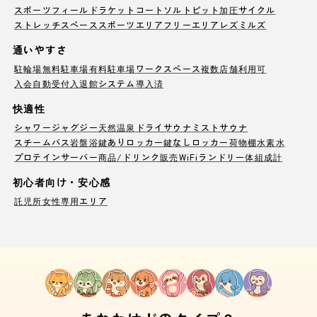
スポーツフィールド
ラケットコート
ソルトピット
加圧サイクル
ストレッチスペース
スポーツエリア
フリーエリア
レズミルズ
通いやすさ
駐輪場
無料駐車場
有料駐車場
ワークスペース
複数店舗利用可
入会自動受付
入退館システム導入済
快適性
シャワー
ジャグジー
天然温泉
ドライサウナ
ミストサウナ
スチームバス
岩盤浴
鍵ありロッカー
鍵なしロッカー
荷物棚
水素水
プロテインサーバー
商品/ドリンク販売
WiFi
ランドリー
体組成計
初心者向け・安心感
託児所
女性専用エリア