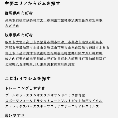
主要エリアからジムを探す
群馬県の市町村
高崎市
前橋市
伊勢崎市
太田市
桐生市
館林市
渋川市
藤岡市
安中市
みどり市
岐阜県の市町村
岐阜市
大垣市
高山市
多治見市
関市
中津川市
美濃市
瑞浪市
羽島市
恵那市
美濃加茂市
土岐市
各務原市
可児市
山県市
瑞穂市
飛騨市
本巣市
郡上市
下呂市
海津市
岐南町
笠松町
養老町
垂井町
関ケ原町
神戸町
輪之内町
安八町
揖斐川町
大野町
池田町
北方町
坂祝町
富加町
川辺町
七宗町
八百津町
白川町
東白川村
御嵩町
白川村
こだわりでジムを探す
トレーニングしやすさ
プール
ホットスタジオ
スタジオ
サンドバック
体育館
スポーツフィールド
ラケットコート
ソルトピット
加圧サイクル
ストレッチスペース
スポーツエリア
フリーエリア
レズミルズ
通いやすさ