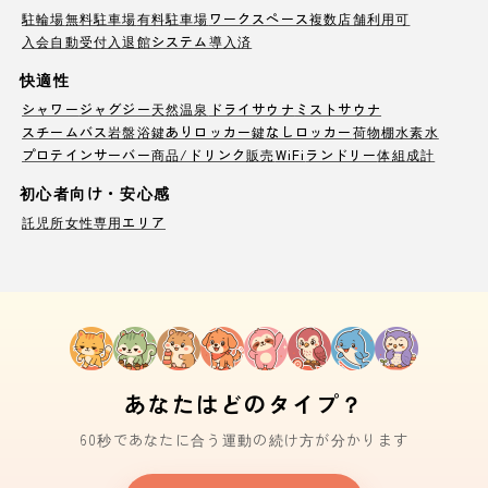
駐輪場
無料駐車場
有料駐車場
ワークスペース
複数店舗利用可
入会自動受付
入退館システム導入済
快適性
シャワー
ジャグジー
天然温泉
ドライサウナ
ミストサウナ
スチームバス
岩盤浴
鍵ありロッカー
鍵なしロッカー
荷物棚
水素水
プロテインサーバー
商品/ドリンク販売
WiFi
ランドリー
体組成計
初心者向け・安心感
託児所
女性専用エリア
あなたはどのタイプ？
60秒であなたに合う運動の続け方が分かります