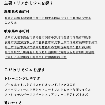
主要エリアからジムを探す
群馬県の市町村
高崎市
前橋市
伊勢崎市
太田市
桐生市
館林市
渋川市
藤岡市
安中市
みどり市
岐阜県の市町村
岐阜市
大垣市
高山市
多治見市
関市
中津川市
美濃市
瑞浪市
羽島市
恵那市
美濃加茂市
土岐市
各務原市
可児市
山県市
瑞穂市
飛騨市
本巣市
郡上市
下呂市
海津市
岐南町
笠松町
養老町
垂井町
関ケ原町
神戸町
輪之内町
安八町
揖斐川町
大野町
池田町
北方町
坂祝町
富加町
川辺町
七宗町
八百津町
白川町
東白川村
御嵩町
白川村
こだわりでジムを探す
トレーニングしやすさ
プール
ホットスタジオ
スタジオ
サンドバック
体育館
スポーツフィールド
ラケットコート
ソルトピット
加圧サイクル
ストレッチスペース
スポーツエリア
フリーエリア
レズミルズ
通いやすさ