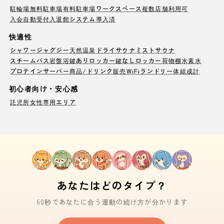
駐輪場
無料駐車場
有料駐車場
ワークスペース
複数店舗利用可
入会自動受付
入退館システム導入済
快適性
シャワー
ジャグジー
天然温泉
ドライサウナ
ミストサウナ
スチームバス
岩盤浴
鍵ありロッカー
鍵なしロッカー
荷物棚
水素水
プロテインサーバー
商品/ドリンク販売
WiFi
ランドリー
体組成計
初心者向け・安心感
託児所
女性専用エリア
あなたはどのタイプ？
60秒であなたに合う運動の続け方が分かります