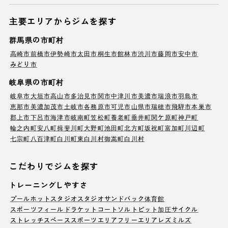
主要エリアからジムを探す
群馬県の市町村
高崎市
前橋市
伊勢崎市
太田市
桐生市
館林市
渋川市
藤岡市
安中市
みどり市
岐阜県の市町村
岐阜市
大垣市
高山市
多治見市
関市
中津川市
美濃市
瑞浪市
羽島市
恵那市
美濃加茂市
土岐市
各務原市
可児市
山県市
瑞穂市
飛騨市
本巣市
郡上市
下呂市
海津市
岐南町
笠松町
養老町
垂井町
関ケ原町
神戸町
輪之内町
安八町
揖斐川町
大野町
池田町
北方町
坂祝町
富加町
川辺町
七宗町
八百津町
白川町
東白川村
御嵩町
白川村
こだわりでジムを探す
トレーニングしやすさ
プール
ホットスタジオ
スタジオ
サンドバック
体育館
スポーツフィールド
ラケットコート
ソルトピット
加圧サイクル
ストレッチスペース
スポーツエリア
フリーエリア
レズミルズ