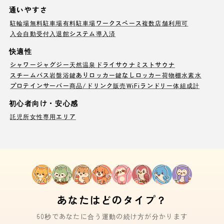
通いやすさ
駐輪場
無料駐車場
有料駐車場
ワークスペース
複数店舗利用可
入会自動受付
入退館システム導入済
快適性
シャワー
ジャグジー
天然温泉
ドライサウナ
ミストサウナ
スチームバス
岩盤浴
鍵ありロッカー
鍵なしロッカー
荷物棚
水素水
プロテインサーバー
商品/ドリンク販売
WiFi
ランドリー
体組成計
初心者向け・安心感
託児所
女性専用エリア
あなたはどのタイプ？
60秒であなたに合う運動の続け方が分かります