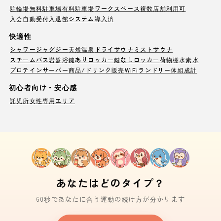
駐輪場
無料駐車場
有料駐車場
ワークスペース
複数店舗利用可
入会自動受付
入退館システム導入済
快適性
シャワー
ジャグジー
天然温泉
ドライサウナ
ミストサウナ
スチームバス
岩盤浴
鍵ありロッカー
鍵なしロッカー
荷物棚
水素水
プロテインサーバー
商品/ドリンク販売
WiFi
ランドリー
体組成計
初心者向け・安心感
託児所
女性専用エリア
あなたはどのタイプ？
60秒であなたに合う運動の続け方が分かります