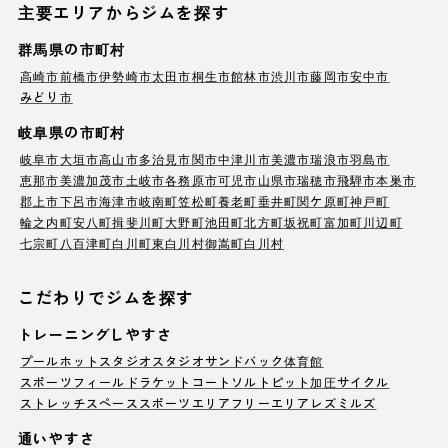
主要エリアからジムを探す
群馬県の市町村
高崎市
前橋市
伊勢崎市
太田市
桐生市
館林市
渋川市
藤岡市
安中市
みどり市
岐阜県の市町村
岐阜市
大垣市
高山市
多治見市
関市
中津川市
美濃市
瑞浪市
羽島市
恵那市
美濃加茂市
土岐市
各務原市
可児市
山県市
瑞穂市
飛騨市
本巣市
郡上市
下呂市
海津市
岐南町
笠松町
養老町
垂井町
関ケ原町
神戸町
輪之内町
安八町
揖斐川町
大野町
池田町
北方町
坂祝町
富加町
川辺町
七宗町
八百津町
白川町
東白川村
御嵩町
白川村
こだわりでジムを探す
トレーニングしやすさ
プール
ホットスタジオ
スタジオ
サンドバック
体育館
スポーツフィールド
ラケットコート
ソルトピット
加圧サイクル
ストレッチスペース
スポーツエリア
フリーエリア
レズミルズ
通いやすさ