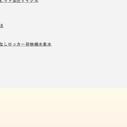
ピット
加圧サイクル
済
なしロッカー
荷物棚
水素水