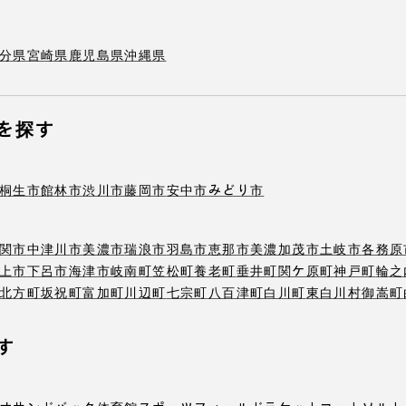
分県
宮崎県
鹿児島県
沖縄県
を探す
桐生市
館林市
渋川市
藤岡市
安中市
みどり市
関市
中津川市
美濃市
瑞浪市
羽島市
恵那市
美濃加茂市
土岐市
各務原
上市
下呂市
海津市
岐南町
笠松町
養老町
垂井町
関ケ原町
神戸町
輪之
北方町
坂祝町
富加町
川辺町
七宗町
八百津町
白川町
東白川村
御嵩町
す