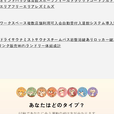
オ
サンドバック
体育館
スポーツフィールド
ラケットコート
ソルト
エリア
フリーエリア
レズミルズ
ワークスペース
複数店舗利用可
入会自動受付
入退館システム導入
ドライサウナ
ミストサウナ
スチームバス
岩盤浴
鍵ありロッカー
鍵
リンク販売
WiFi
ランドリー
体組成計
あなたはどのタイプ？
60秒であなたに合う運動の続け方が分かります