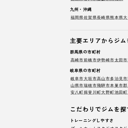
九州・沖縄
福岡県
佐賀県
長崎県
熊本県
大
主要エリアからジム
群馬県の市町村
高崎市
前橋市
伊勢崎市
太田市
岐阜県の市町村
岐阜市
大垣市
高山市
多治見市
山県市
瑞穂市
飛騨市
本巣市
郡
安八町
揖斐川町
大野町
池田町
こだわりでジムを探
トレーニングしやすさ