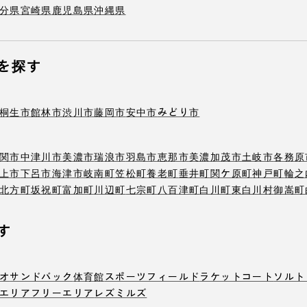
分県
宮崎県
鹿児島県
沖縄県
を探す
桐生市
館林市
渋川市
藤岡市
安中市
みどり市
関市
中津川市
美濃市
瑞浪市
羽島市
恵那市
美濃加茂市
土岐市
各務原
上市
下呂市
海津市
岐南町
笠松町
養老町
垂井町
関ケ原町
神戸町
輪之
北方町
坂祝町
富加町
川辺町
七宗町
八百津町
白川町
東白川村
御嵩町
す
オ
サンドバック
体育館
スポーツフィールド
ラケットコート
ソルト
エリア
フリーエリア
レズミルズ