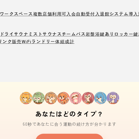
ワークスペース
複数店舗利用可
入会自動受付
入退館システム導入
ドライサウナ
ミストサウナ
スチームバス
岩盤浴
鍵ありロッカー
鍵
リンク販売
WiFi
ランドリー
体組成計
あなたはどのタイプ？
60秒であなたに合う運動の続け方が分かります