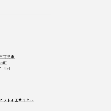
市
可児市
内町
白川村
ピット
加圧サイクル