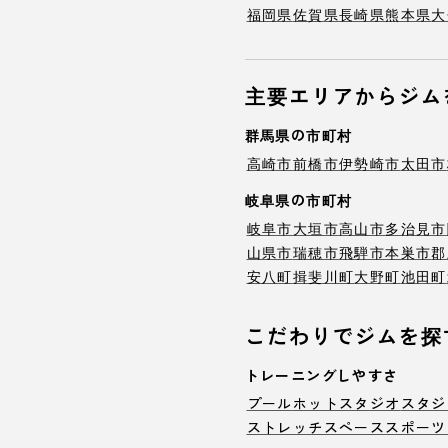
福岡県
佐賀県
長崎県
熊本県
大
主要エリアからジム
群馬県の市町村
高崎市
前橋市
伊勢崎市
太田市
岐阜県の市町村
岐阜市
大垣市
高山市
多治見市
山県市
瑞穂市
飛騨市
本巣市
郡
安八町
揖斐川町
大野町
池田町
こだわりでジムを探
トレーニングしやすさ
プール
ホットスタジオ
スタジ
ストレッチスペース
スポーツ