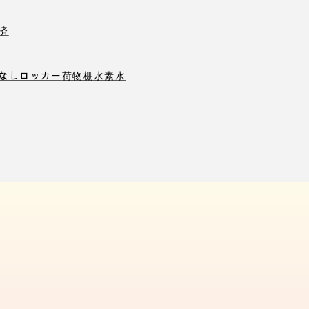
済
なしロッカー
荷物棚
水素水