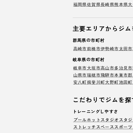
福岡県
佐賀県
長崎県
熊本県
大
主要エリアからジム
群馬県の市町村
高崎市
前橋市
伊勢崎市
太田市
岐阜県の市町村
岐阜市
大垣市
高山市
多治見市
山県市
瑞穂市
飛騨市
本巣市
郡
安八町
揖斐川町
大野町
池田町
こだわりでジムを探
トレーニングしやすさ
プール
ホットスタジオ
スタジ
ストレッチスペース
スポーツ