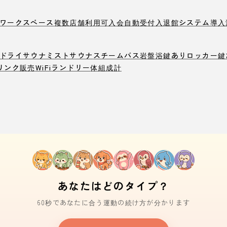
ワークスペース
複数店舗利用可
入会自動受付
入退館システム導入
ドライサウナ
ミストサウナ
スチームバス
岩盤浴
鍵ありロッカー
鍵
リンク販売
WiFi
ランドリー
体組成計
あなたはどのタイプ？
60秒であなたに合う運動の続け方が分かります