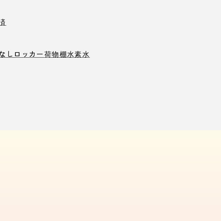
済
なしロッカー
荷物棚
水素水