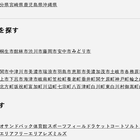
分県
宮崎県
鹿児島県
沖縄県
を探す
桐生市
館林市
渋川市
藤岡市
安中市
みどり市
関市
中津川市
美濃市
瑞浪市
羽島市
恵那市
美濃加茂市
土岐市
各務原
上市
下呂市
海津市
岐南町
笠松町
養老町
垂井町
関ケ原町
神戸町
輪之
北方町
坂祝町
富加町
川辺町
七宗町
八百津町
白川町
東白川村
御嵩町
す
オ
サンドバック
体育館
スポーツフィールド
ラケットコート
ソルト
エリア
フリーエリア
レズミルズ