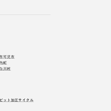
市
可児市
内町
白川村
ピット
加圧サイクル