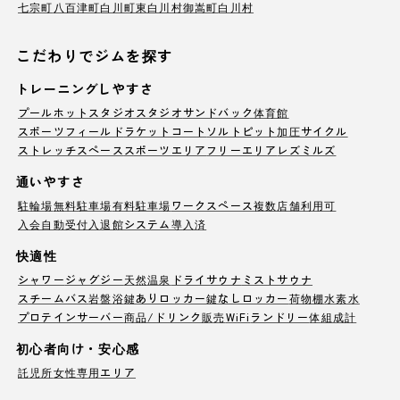
七宗町
八百津町
白川町
東白川村
御嵩町
白川村
こだわりでジムを探す
トレーニングしやすさ
プール
ホットスタジオ
スタジオ
サンドバック
体育館
スポーツフィールド
ラケットコート
ソルトピット
加圧サイクル
ストレッチスペース
スポーツエリア
フリーエリア
レズミルズ
通いやすさ
駐輪場
無料駐車場
有料駐車場
ワークスペース
複数店舗利用可
入会自動受付
入退館システム導入済
快適性
シャワー
ジャグジー
天然温泉
ドライサウナ
ミストサウナ
スチームバス
岩盤浴
鍵ありロッカー
鍵なしロッカー
荷物棚
水素水
プロテインサーバー
商品/ドリンク販売
WiFi
ランドリー
体組成計
初心者向け・安心感
託児所
女性専用エリア