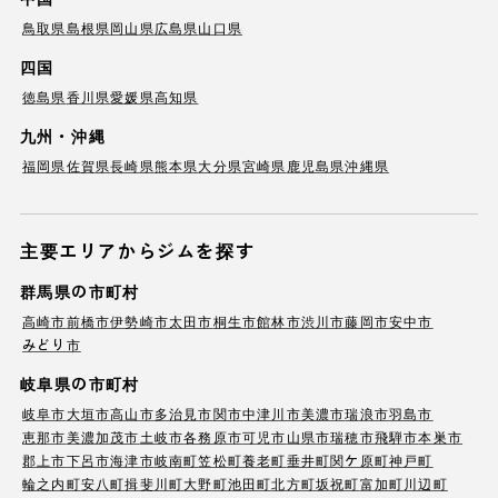
鳥取県
島根県
岡山県
広島県
山口県
四国
徳島県
香川県
愛媛県
高知県
九州・沖縄
福岡県
佐賀県
長崎県
熊本県
大分県
宮崎県
鹿児島県
沖縄県
主要エリアからジムを探す
群馬県の市町村
高崎市
前橋市
伊勢崎市
太田市
桐生市
館林市
渋川市
藤岡市
安中市
みどり市
岐阜県の市町村
岐阜市
大垣市
高山市
多治見市
関市
中津川市
美濃市
瑞浪市
羽島市
恵那市
美濃加茂市
土岐市
各務原市
可児市
山県市
瑞穂市
飛騨市
本巣市
郡上市
下呂市
海津市
岐南町
笠松町
養老町
垂井町
関ケ原町
神戸町
輪之内町
安八町
揖斐川町
大野町
池田町
北方町
坂祝町
富加町
川辺町