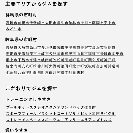
主要エリアからジムを探す
群馬県の市町村
高崎市
前橋市
伊勢崎市
太田市
桐生市
館林市
渋川市
藤岡市
安中市
みどり市
岐阜県の市町村
岐阜市
大垣市
高山市
多治見市
関市
中津川市
美濃市
瑞浪市
羽島市
恵那市
美濃加茂市
土岐市
各務原市
可児市
山県市
瑞穂市
飛騨市
本巣市
郡上市
下呂市
海津市
岐南町
笠松町
養老町
垂井町
関ケ原町
神戸町
輪之内町
安八町
揖斐川町
大野町
池田町
北方町
坂祝町
富加町
川辺町
七宗町
八百津町
白川町
東白川村
御嵩町
白川村
こだわりでジムを探す
トレーニングしやすさ
プール
ホットスタジオ
スタジオ
サンドバック
体育館
スポーツフィールド
ラケットコート
ソルトピット
加圧サイクル
ストレッチスペース
スポーツエリア
フリーエリア
レズミルズ
通いやすさ