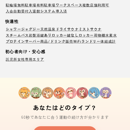
駐輪場
無料駐車場
有料駐車場
ワークスペース
複数店舗利用可
入会自動受付
入退館システム導入済
快適性
シャワー
ジャグジー
天然温泉
ドライサウナ
ミストサウナ
スチームバス
岩盤浴
鍵ありロッカー
鍵なしロッカー
荷物棚
水素水
プロテインサーバー
商品/ドリンク販売
WiFi
ランドリー
体組成計
初心者向け・安心感
託児所
女性専用エリア
あなたはどのタイプ？
60秒であなたに合う運動の続け方が分かります