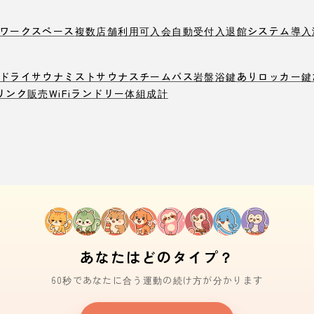
ワークスペース
複数店舗利用可
入会自動受付
入退館システム導入
ドライサウナ
ミストサウナ
スチームバス
岩盤浴
鍵ありロッカー
鍵
リンク販売
WiFi
ランドリー
体組成計
あなたはどのタイプ？
60秒であなたに合う運動の続け方が分かります