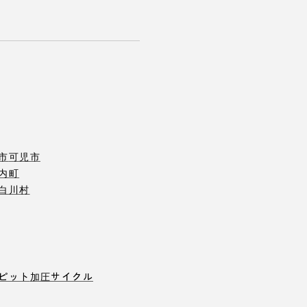
市
可児市
内町
白川村
ピット
加圧サイクル