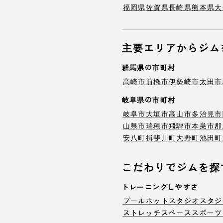
福岡県
佐賀県
長崎県
熊本県
大
主要エリアからジム
群馬県の市町村
高崎市
前橋市
伊勢崎市
太田市
岐阜県の市町村
岐阜市
大垣市
高山市
多治見市
山県市
瑞穂市
飛騨市
本巣市
郡
安八町
揖斐川町
大野町
池田町
こだわりでジムを探
トレーニングしやすさ
プール
ホットスタジオ
スタジ
ストレッチスペース
スポーツ