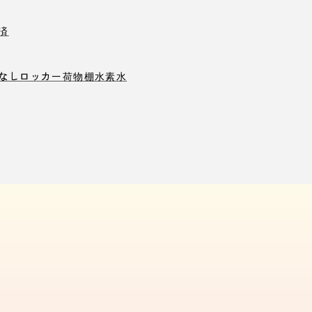
済
なしロッカー
荷物棚
水素水