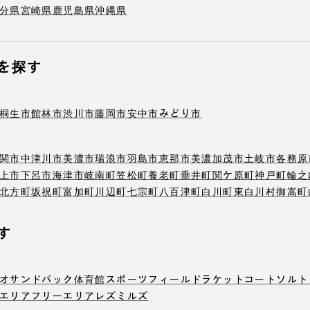
分県
宮崎県
鹿児島県
沖縄県
を探す
桐生市
館林市
渋川市
藤岡市
安中市
みどり市
関市
中津川市
美濃市
瑞浪市
羽島市
恵那市
美濃加茂市
土岐市
各務原
上市
下呂市
海津市
岐南町
笠松町
養老町
垂井町
関ケ原町
神戸町
輪之
北方町
坂祝町
富加町
川辺町
七宗町
八百津町
白川町
東白川村
御嵩町
す
オ
サンドバック
体育館
スポーツフィールド
ラケットコート
ソルト
エリア
フリーエリア
レズミルズ