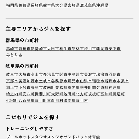
福岡県
佐賀県
長崎県
熊本県
大分県
宮崎県
鹿児島県
沖縄県
主要エリアからジムを探す
群馬県の市町村
高崎市
前橋市
伊勢崎市
太田市
桐生市
館林市
渋川市
藤岡市
安中市
みどり市
岐阜県の市町村
岐阜市
大垣市
高山市
多治見市
関市
中津川市
美濃市
瑞浪市
羽島市
恵那市
美濃加茂市
土岐市
各務原市
可児市
山県市
瑞穂市
飛騨市
本巣市
郡上市
下呂市
海津市
岐南町
笠松町
養老町
垂井町
関ケ原町
神戸町
輪之内町
安八町
揖斐川町
大野町
池田町
北方町
坂祝町
富加町
川辺町
七宗町
八百津町
白川町
東白川村
御嵩町
白川村
こだわりでジムを探す
トレーニングしやすさ
プール
ホットスタジオ
スタジオ
サンドバック
体育館