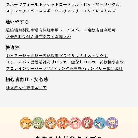
スポーツフィールド
ラケットコート
ソルトピット
加圧サイクル
ストレッチスペース
スポーツエリア
フリーエリア
レズミルズ
通いやすさ
駐輪場
無料駐車場
有料駐車場
ワークスペース
複数店舗利用可
入会自動受付
入退館システム導入済
快適性
シャワー
ジャグジー
天然温泉
ドライサウナ
ミストサウナ
スチームバス
岩盤浴
鍵ありロッカー
鍵なしロッカー
荷物棚
水素水
プロテインサーバー
商品/ドリンク販売
WiFi
ランドリー
体組成計
初心者向け・安心感
託児所
女性専用エリア