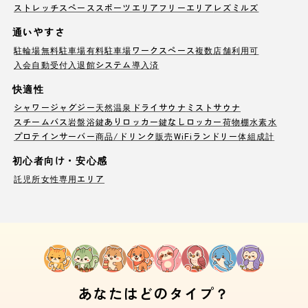
ストレッチスペース
スポーツエリア
フリーエリア
レズミルズ
通いやすさ
駐輪場
無料駐車場
有料駐車場
ワークスペース
複数店舗利用可
入会自動受付
入退館システム導入済
快適性
シャワー
ジャグジー
天然温泉
ドライサウナ
ミストサウナ
スチームバス
岩盤浴
鍵ありロッカー
鍵なしロッカー
荷物棚
水素水
プロテインサーバー
商品/ドリンク販売
WiFi
ランドリー
体組成計
初心者向け・安心感
託児所
女性専用エリア
あなたはどのタイプ？