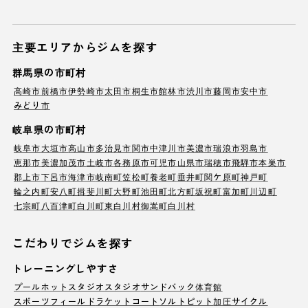
主要エリアからジムを探す
群馬県の市町村
高崎市
前橋市
伊勢崎市
太田市
桐生市
館林市
渋川市
藤岡市
安中市
みどり市
岐阜県の市町村
岐阜市
大垣市
高山市
多治見市
関市
中津川市
美濃市
瑞浪市
羽島市
恵那市
美濃加茂市
土岐市
各務原市
可児市
山県市
瑞穂市
飛騨市
本巣市
郡上市
下呂市
海津市
岐南町
笠松町
養老町
垂井町
関ケ原町
神戸町
輪之内町
安八町
揖斐川町
大野町
池田町
北方町
坂祝町
富加町
川辺町
七宗町
八百津町
白川町
東白川村
御嵩町
白川村
こだわりでジムを探す
トレーニングしやすさ
プール
ホットスタジオ
スタジオ
サンドバック
体育館
スポーツフィールド
ラケットコート
ソルトピット
加圧サイクル