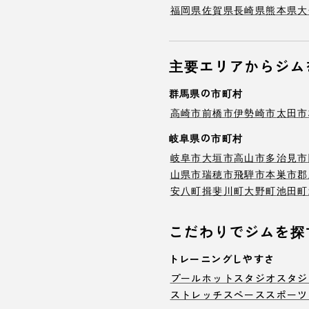
福岡県
佐賀県
長崎県
熊本県
大
主要エリアからジム
群馬県の市町村
高崎市
前橋市
伊勢崎市
太田市
岐阜県の市町村
岐阜市
大垣市
高山市
多治見市
山県市
瑞穂市
飛騨市
本巣市
郡
安八町
揖斐川町
大野町
池田町
こだわりでジムを探
トレーニングしやすさ
プール
ホットスタジオ
スタジ
ストレッチスペース
スポーツ