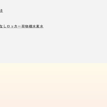
済
なしロッカー
荷物棚
水素水