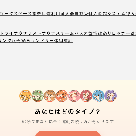
ワークスペース
複数店舗利用可
入会自動受付
入退館システム導入
ドライサウナ
ミストサウナ
スチームバス
岩盤浴
鍵ありロッカー
鍵
リンク販売
WiFi
ランドリー
体組成計
あなたはどのタイプ？
60秒であなたに合う運動の続け方が分かります