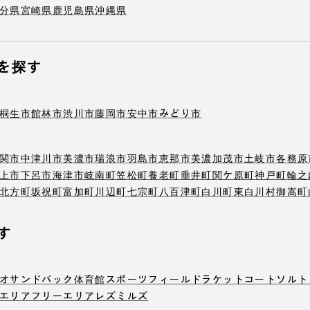
分県
宮崎県
鹿児島県
沖縄県
を探す
桐生市
館林市
渋川市
藤岡市
安中市
みどり市
関市
中津川市
美濃市
瑞浪市
羽島市
恵那市
美濃加茂市
土岐市
各務原
上市
下呂市
海津市
岐南町
笠松町
養老町
垂井町
関ケ原町
神戸町
輪之
北方町
坂祝町
富加町
川辺町
七宗町
八百津町
白川町
東白川村
御嵩町
す
オ
サンドバック
体育館
スポーツフィールド
ラケットコート
ソルト
エリア
フリーエリア
レズミルズ