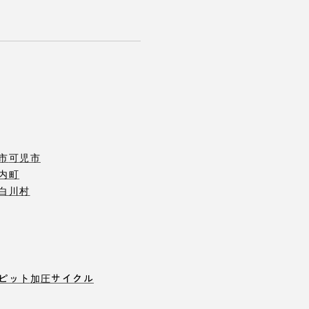
市
可児市
内町
白川村
ピット
加圧サイクル