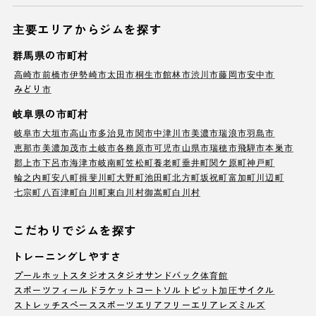
主要エリアからジムを探す
群馬県の市町村
高崎市
前橋市
伊勢崎市
太田市
桐生市
館林市
渋川市
藤岡市
安中市
みどり市
岐阜県の市町村
岐阜市
大垣市
高山市
多治見市
関市
中津川市
美濃市
瑞浪市
羽島市
恵那市
美濃加茂市
土岐市
各務原市
可児市
山県市
瑞穂市
飛騨市
本巣市
郡上市
下呂市
海津市
岐南町
笠松町
養老町
垂井町
関ケ原町
神戸町
輪之内町
安八町
揖斐川町
大野町
池田町
北方町
坂祝町
富加町
川辺町
七宗町
八百津町
白川町
東白川村
御嵩町
白川村
こだわりでジムを探す
トレーニングしやすさ
プール
ホットスタジオ
スタジオ
サンドバック
体育館
スポーツフィールド
ラケットコート
ソルトピット
加圧サイクル
ストレッチスペース
スポーツエリア
フリーエリア
レズミルズ