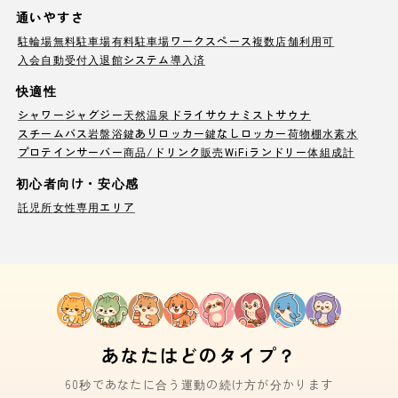
通いやすさ
駐輪場
無料駐車場
有料駐車場
ワークスペース
複数店舗利用可
入会自動受付
入退館システム導入済
快適性
シャワー
ジャグジー
天然温泉
ドライサウナ
ミストサウナ
スチームバス
岩盤浴
鍵ありロッカー
鍵なしロッカー
荷物棚
水素水
プロテインサーバー
商品/ドリンク販売
WiFi
ランドリー
体組成計
初心者向け・安心感
託児所
女性専用エリア
あなたはどのタイプ？
60秒であなたに合う運動の続け方が分かります