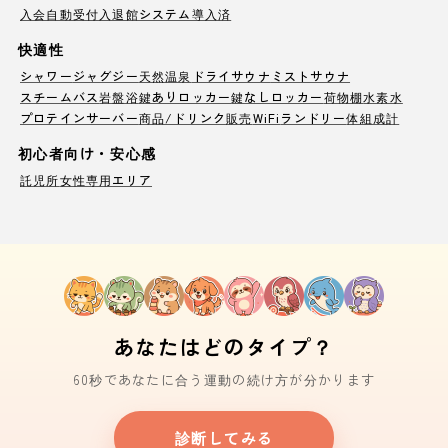
入会自動受付
入退館システム導入済
快適性
シャワー
ジャグジー
天然温泉
ドライサウナ
ミストサウナ
スチームバス
岩盤浴
鍵ありロッカー
鍵なしロッカー
荷物棚
水素水
プロテインサーバー
商品/ドリンク販売
WiFi
ランドリー
体組成計
初心者向け・安心感
託児所
女性専用エリア
あなたはどのタイプ？
60秒であなたに合う運動の続け方が分かります
診断してみる