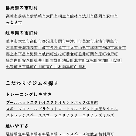
群馬県の市町村
高崎市
前橋市
伊勢崎市
太田市
桐生市
館林市
渋川市
藤岡市
安中市
みどり市
岐阜県の市町村
岐阜市
大垣市
高山市
多治見市
関市
中津川市
美濃市
瑞浪市
羽島市
恵那市
美濃加茂市
土岐市
各務原市
可児市
山県市
瑞穂市
飛騨市
本巣市
郡上市
下呂市
海津市
岐南町
笠松町
養老町
垂井町
関ケ原町
神戸町
輪之内町
安八町
揖斐川町
大野町
池田町
北方町
坂祝町
富加町
川辺町
七宗町
八百津町
白川町
東白川村
御嵩町
白川村
こだわりでジムを探す
トレーニングしやすさ
プール
ホットスタジオ
スタジオ
サンドバック
体育館
スポーツフィールド
ラケットコート
ソルトピット
加圧サイクル
ストレッチスペース
スポーツエリア
フリーエリア
レズミルズ
通いやすさ
駐輪場
無料駐車場
有料駐車場
ワークスペース
複数店舗利用可