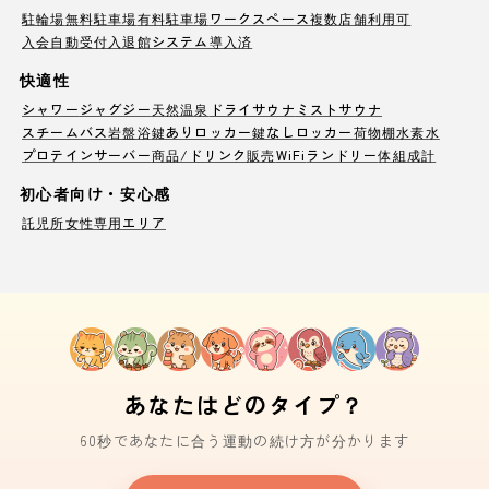
駐輪場
無料駐車場
有料駐車場
ワークスペース
複数店舗利用可
入会自動受付
入退館システム導入済
快適性
シャワー
ジャグジー
天然温泉
ドライサウナ
ミストサウナ
スチームバス
岩盤浴
鍵ありロッカー
鍵なしロッカー
荷物棚
水素水
プロテインサーバー
商品/ドリンク販売
WiFi
ランドリー
体組成計
初心者向け・安心感
託児所
女性専用エリア
あなたはどのタイプ？
60秒であなたに合う運動の続け方が分かります