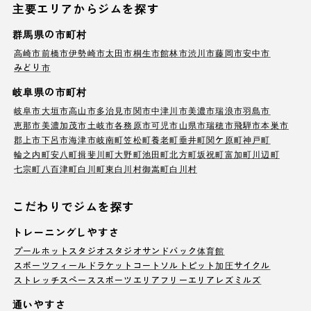
主要エリアからジムを探す
群馬県の市町村
高崎市
前橋市
伊勢崎市
太田市
桐生市
館林市
渋川市
藤岡市
安中市
みどり市
岐阜県の市町村
岐阜市
大垣市
高山市
多治見市
関市
中津川市
美濃市
瑞浪市
羽島市
恵那市
美濃加茂市
土岐市
各務原市
可児市
山県市
瑞穂市
飛騨市
本巣市
郡上市
下呂市
海津市
岐南町
笠松町
養老町
垂井町
関ケ原町
神戸町
輪之内町
安八町
揖斐川町
大野町
池田町
北方町
坂祝町
富加町
川辺町
七宗町
八百津町
白川町
東白川村
御嵩町
白川村
こだわりでジムを探す
トレーニングしやすさ
プール
ホットスタジオ
スタジオ
サンドバック
体育館
スポーツフィールド
ラケットコート
ソルトピット
加圧サイクル
ストレッチスペース
スポーツエリア
フリーエリア
レズミルズ
通いやすさ