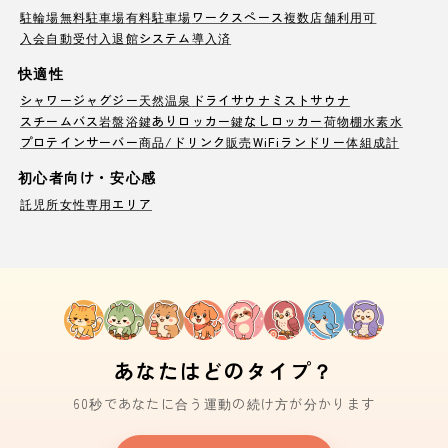
駐輪場
無料駐車場
有料駐車場
ワークスペース
複数店舗利用可
入会自動受付
入退館システム導入済
快適性
シャワー
ジャグジー
天然温泉
ドライサウナ
ミストサウナ
スチームバス
岩盤浴
鍵ありロッカー
鍵なしロッカー
荷物棚
水素水
プロテインサーバー
商品/ドリンク販売
WiFi
ランドリー
体組成計
初心者向け・安心感
託児所
女性専用エリア
あなたはどのタイプ？
60秒であなたに合う運動の続け方が分かります