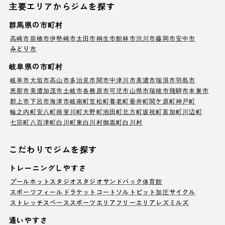
主要エリアからジムを探す
群馬県の市町村
高崎市
前橋市
伊勢崎市
太田市
桐生市
館林市
渋川市
藤岡市
安中市
みどり市
岐阜県の市町村
岐阜市
大垣市
高山市
多治見市
関市
中津川市
美濃市
瑞浪市
羽島市
恵那市
美濃加茂市
土岐市
各務原市
可児市
山県市
瑞穂市
飛騨市
本巣市
郡上市
下呂市
海津市
岐南町
笠松町
養老町
垂井町
関ケ原町
神戸町
輪之内町
安八町
揖斐川町
大野町
池田町
北方町
坂祝町
富加町
川辺町
七宗町
八百津町
白川町
東白川村
御嵩町
白川村
こだわりでジムを探す
トレーニングしやすさ
プール
ホットスタジオ
スタジオ
サンドバック
体育館
スポーツフィールド
ラケットコート
ソルトピット
加圧サイクル
ストレッチスペース
スポーツエリア
フリーエリア
レズミルズ
通いやすさ