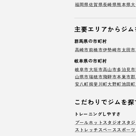
福岡県
佐賀県
長崎県
熊本県
大
主要エリアからジム
群馬県の市町村
高崎市
前橋市
伊勢崎市
太田市
岐阜県の市町村
岐阜市
大垣市
高山市
多治見市
山県市
瑞穂市
飛騨市
本巣市
郡
安八町
揖斐川町
大野町
池田町
こだわりでジムを探
トレーニングしやすさ
プール
ホットスタジオ
スタジ
ストレッチスペース
スポーツ