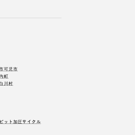
市
可児市
内町
白川村
ピット
加圧サイクル