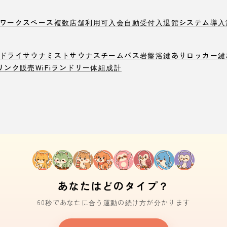
ワークスペース
複数店舗利用可
入会自動受付
入退館システム導入
ドライサウナ
ミストサウナ
スチームバス
岩盤浴
鍵ありロッカー
鍵
リンク販売
WiFi
ランドリー
体組成計
あなたはどのタイプ？
60秒であなたに合う運動の続け方が分かります