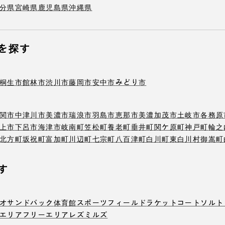
分県
宮崎県
鹿児島県
沖縄県
を探す
桐生市
館林市
渋川市
藤岡市
安中市
みどり市
関市
中津川市
美濃市
瑞浪市
羽島市
恵那市
美濃加茂市
土岐市
各務原
上市
下呂市
海津市
岐南町
笠松町
養老町
垂井町
関ケ原町
神戸町
輪之
北方町
坂祝町
富加町
川辺町
七宗町
八百津町
白川町
東白川村
御嵩町
す
オ
サンドバック
体育館
スポーツフィールド
ラケットコート
ソルト
エリア
フリーエリア
レズミルズ