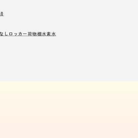
済
なしロッカー
荷物棚
水素水