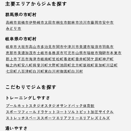
主要エリアからジムを探す
群馬県の市町村
高崎市
前橋市
伊勢崎市
太田市
桐生市
館林市
渋川市
藤岡市
安中市
みどり市
岐阜県の市町村
岐阜市
大垣市
高山市
多治見市
関市
中津川市
美濃市
瑞浪市
羽島市
恵那市
美濃加茂市
土岐市
各務原市
可児市
山県市
瑞穂市
飛騨市
本巣市
郡上市
下呂市
海津市
岐南町
笠松町
養老町
垂井町
関ケ原町
神戸町
輪之内町
安八町
揖斐川町
大野町
池田町
北方町
坂祝町
富加町
川辺町
七宗町
八百津町
白川町
東白川村
御嵩町
白川村
こだわりでジムを探す
トレーニングしやすさ
プール
ホットスタジオ
スタジオ
サンドバック
体育館
スポーツフィールド
ラケットコート
ソルトピット
加圧サイクル
ストレッチスペース
スポーツエリア
フリーエリア
レズミルズ
通いやすさ