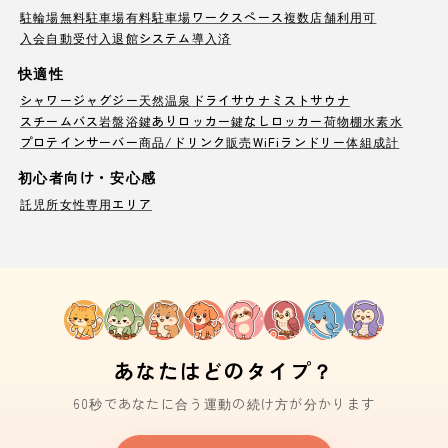
駐輪場
無料駐車場
有料駐車場
ワークスペース
複数店舗利用可
入会自動受付
入退館システム導入済
快適性
シャワー
ジャグジー
天然温泉
ドライサウナ
ミストサウナ
スチームバス
岩盤浴
鍵ありロッカー
鍵なしロッカー
荷物棚
水素水
プロテインサーバー
商品/ドリンク販売
WiFi
ランドリー
体組成計
初心者向け・安心感
託児所
女性専用エリア
あなたはどのタイプ？
60秒であなたに合う運動の続け方が分かります