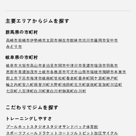
主要エリアからジムを探す
群馬県の市町村
高崎市
前橋市
伊勢崎市
太田市
桐生市
館林市
渋川市
藤岡市
安中市
みどり市
岐阜県の市町村
岐阜市
大垣市
高山市
多治見市
関市
中津川市
美濃市
瑞浪市
羽島市
恵那市
美濃加茂市
土岐市
各務原市
可児市
山県市
瑞穂市
飛騨市
本巣市
郡上市
下呂市
海津市
岐南町
笠松町
養老町
垂井町
関ケ原町
神戸町
輪之内町
安八町
揖斐川町
大野町
池田町
北方町
坂祝町
富加町
川辺町
七宗町
八百津町
白川町
東白川村
御嵩町
白川村
こだわりでジムを探す
トレーニングしやすさ
プール
ホットスタジオ
スタジオ
サンドバック
体育館
スポーツフィールド
ラケットコート
ソルトピット
加圧サイクル