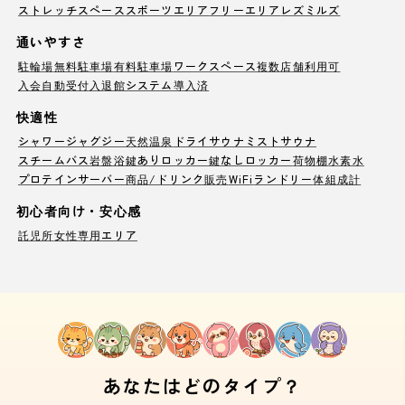
ストレッチスペース
スポーツエリア
フリーエリア
レズミルズ
通いやすさ
駐輪場
無料駐車場
有料駐車場
ワークスペース
複数店舗利用可
入会自動受付
入退館システム導入済
快適性
シャワー
ジャグジー
天然温泉
ドライサウナ
ミストサウナ
スチームバス
岩盤浴
鍵ありロッカー
鍵なしロッカー
荷物棚
水素水
プロテインサーバー
商品/ドリンク販売
WiFi
ランドリー
体組成計
初心者向け・安心感
託児所
女性専用エリア
あなたはどのタイプ？